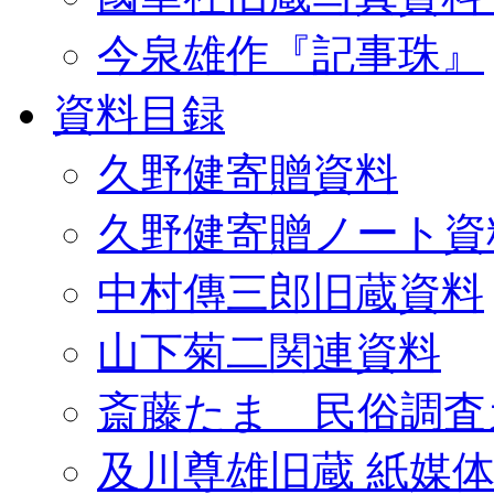
今泉雄作『記事珠』
資料目録
久野健寄贈資料
久野健寄贈ノート資
中村傳三郎旧蔵資料
山下菊二関連資料
斎藤たま 民俗調査
及川尊雄旧蔵 紙媒