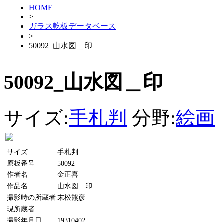
HOME
>
ガラス乾板データベース
>
50092_山水図＿印
50092_山水図＿印
サイズ:
手札判
分野:
絵画
サイズ
手札判
原板番号
50092
作者名
金正喜
作品名
山水図＿印
撮影時の所蔵者
末松熊彦
現所蔵者
撮影年月日
19310402