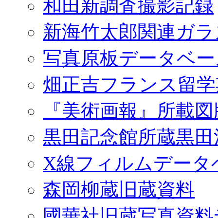
和田新調査撮影記録
新海竹太郎関連ガラ
写真原板データベー
畑正吉フランス留学
『美術画報』所載図
黒田記念館所蔵黒田
X線フィルムデータ
森岡柳蔵旧蔵資料
國華社旧蔵写真資料