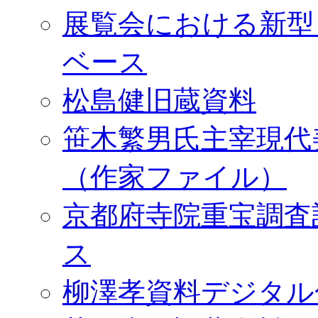
展覧会における新型
ベース
松島健旧蔵資料
笹木繁男氏主宰現代
（作家ファイル）
京都府寺院重宝調査
ス
柳澤孝資料デジタル