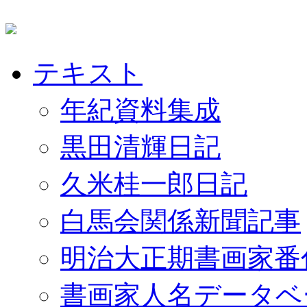
テキスト
年紀資料集成
黒田清輝日記
久米桂一郎日記
白馬会関係新聞記事
明治大正期書画家番
書画家人名データベ