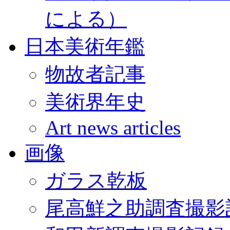
による）
日本美術年鑑
物故者記事
美術界年史
Art news articles
画像
ガラス乾板
尾高鮮之助調査撮影