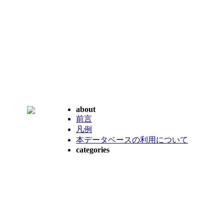
about
前言
凡例
本データベースの利用について
categories