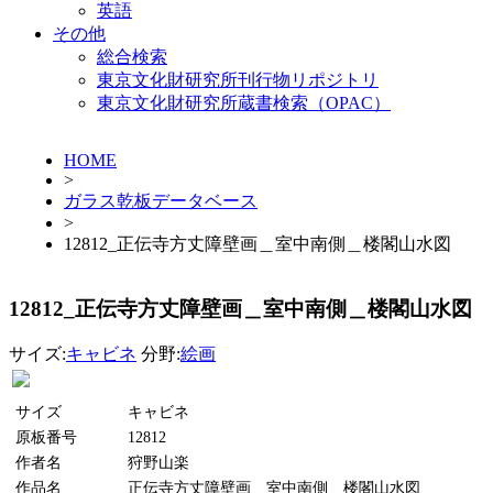
英語
その他
総合検索
東京文化財研究所刊行物リポジトリ
東京文化財研究所蔵書検索（OPAC）
HOME
>
ガラス乾板データベース
>
12812_正伝寺方丈障壁画＿室中南側＿楼閣山水図
12812_正伝寺方丈障壁画＿室中南側＿楼閣山水図
サイズ:
キャビネ
分野:
絵画
サイズ
キャビネ
原板番号
12812
作者名
狩野山楽
作品名
正伝寺方丈障壁画＿室中南側＿楼閣山水図