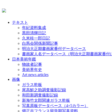
テキスト
年紀資料集成
黒田清輝日記
久米桂一郎日記
白馬会関係新聞記事
明治大正期書画家番付データベース
書画家人名データベース（明治大正期書画家番付
日本美術年鑑
物故者記事
美術界年史
Art news articles
画像
ガラス乾板
尾高鮮之助調査撮影記録
和田新調査撮影記録
新海竹太郎関連ガラス乾板
写真原板データベース（4×5カラー）
畑正吉フランス留学期写真資料