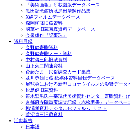
『美術画報』所載図版データベース
黒田記念館所蔵黒田清輝作品集
X線フィルムデータベース
森岡柳蔵旧蔵資料
國華社旧蔵写真資料データベース
今泉雄作『記事珠』
資料目録
久野健寄贈資料
久野健寄贈ノート資料
中村傳三郎旧蔵資料
山下菊二関連資料
斎藤たま 民俗調査カード集成
及川尊雄旧蔵 紙媒体資料目録データベース
展覧会における新型コロナウイルスの影響データ
松島健旧蔵資料
笹木繁男氏主宰現代美術資料センター寄贈資料（
京都府寺院重宝調査記録（赤松調書）データベー
柳澤孝資料デジタル化フィルム_リスト
菅沼貞三旧蔵資料
活動報告
日本語