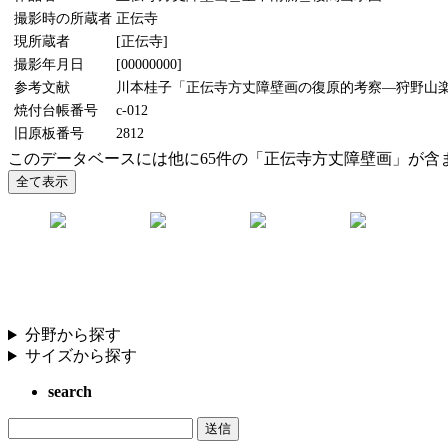
撮影時の所蔵者
正伝寺
現所蔵者
[正伝寺]
撮影年月日
[00000000]
参考文献
川本桂子「正伝寺方丈障壁画の復原的考察―狩野山楽研究
焼付台帳番号
c-012
旧原板番号
2812
このデータベースには他に65件の「正伝寺方丈障壁画」が含
分野から探す
サイズから探す
search