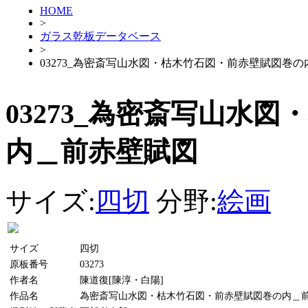
HOME
>
ガラス乾板データベース
>
03273_為密斎写山水図・枯木竹石図・前赤壁賦図巻
03273_為密斎写山水
内＿前赤壁賦図
サイズ:
四切
分野:
絵画
サイズ
四切
原板番号
03273
作者名
陳道復[陳淳・白陽]
作品名
為密斎写山水図・枯木竹石図・前赤壁賦図巻の内＿