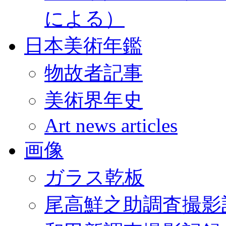
による）
日本美術年鑑
物故者記事
美術界年史
Art news articles
画像
ガラス乾板
尾高鮮之助調査撮影