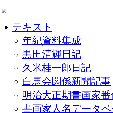
テキスト
年紀資料集成
黒田清輝日記
久米桂一郎日記
白馬会関係新聞記事
明治大正期書画家番
書画家人名データベ