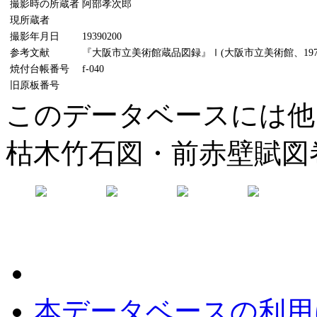
撮影時の所蔵者
阿部孝次郎
現所蔵者
撮影年月日
19390200
参考文献
『大阪市立美術館蔵品図録』Ⅰ(大阪市立美術館、1970
焼付台帳番号
f-040
旧原板番号
このデータベースには他
枯木竹石図・前赤壁賦図
本データベースの利用