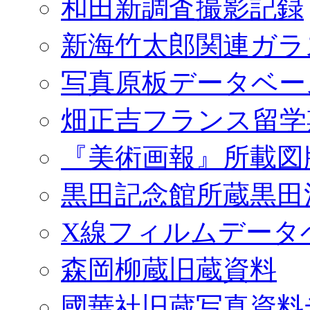
和田新調査撮影記録
新海竹太郎関連ガラ
写真原板データベー
畑正吉フランス留学
『美術画報』所載図
黒田記念館所蔵黒田
X線フィルムデータ
森岡柳蔵旧蔵資料
國華社旧蔵写真資料