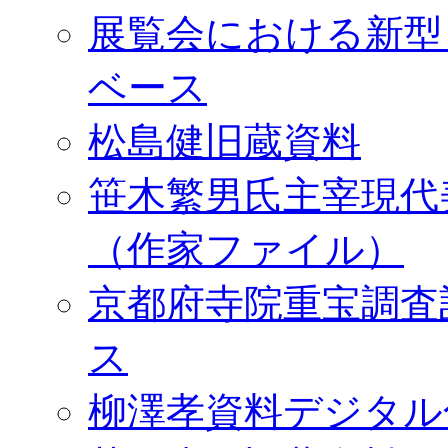
展覧会における新型
ベース
松島健旧蔵資料
笹木繁男氏主宰現代
（作家ファイル）
京都府寺院重宝調査
ス
柳澤孝資料デジタル