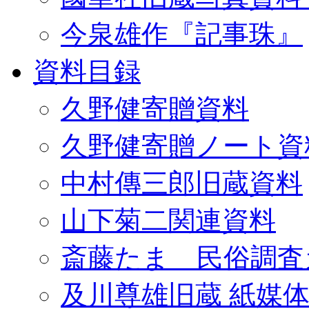
今泉雄作『記事珠』
資料目録
久野健寄贈資料
久野健寄贈ノート資
中村傳三郎旧蔵資料
山下菊二関連資料
斎藤たま 民俗調査
及川尊雄旧蔵 紙媒