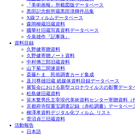
『美術画報』所載図版データベース
黒田記念館所蔵黒田清輝作品集
X線フィルムデータベース
森岡柳蔵旧蔵資料
國華社旧蔵写真資料データベース
今泉雄作『記事珠』
資料目録
久野健寄贈資料
久野健寄贈ノート資料
中村傳三郎旧蔵資料
山下菊二関連資料
斎藤たま 民俗調査カード集成
及川尊雄旧蔵 紙媒体資料目録データベース
展覧会における新型コロナウイルスの影響データ
松島健旧蔵資料
笹木繁男氏主宰現代美術資料センター寄贈資料（
京都府寺院重宝調査記録（赤松調書）データベー
柳澤孝資料デジタル化フィルム_リスト
菅沼貞三旧蔵資料
活動報告
日本語