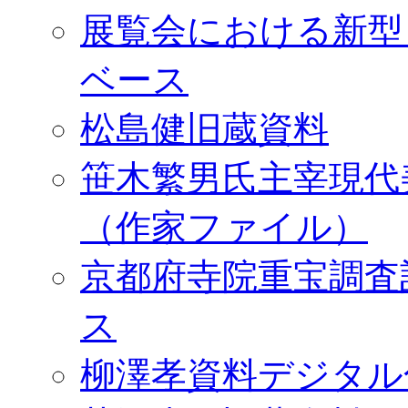
展覧会における新型
ベース
松島健旧蔵資料
笹木繁男氏主宰現代
（作家ファイル）
京都府寺院重宝調査
ス
柳澤孝資料デジタル