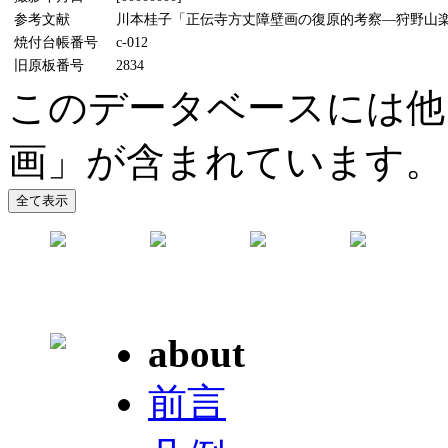
参考文献
川本桂子「正伝寺方丈障壁画の復原的考察―狩野山楽研究
焼付台帳番号
c-012
旧原板番号
2834
このデータベースには他
画」が含まれています。
about
前言