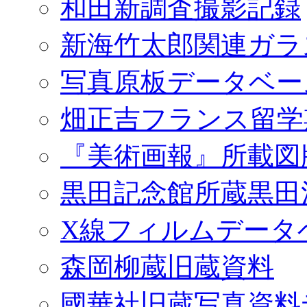
和田新調査撮影記録
新海竹太郎関連ガラ
写真原板データベー
畑正吉フランス留学
『美術画報』所載図
黒田記念館所蔵黒田
X線フィルムデータ
森岡柳蔵旧蔵資料
國華社旧蔵写真資料