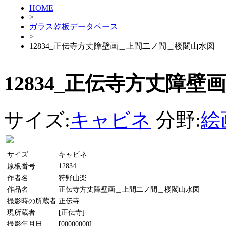
HOME
>
ガラス乾板データベース
>
12834_正伝寺方丈障壁画＿上間二ノ間＿楼閣山水図
12834_正伝寺方丈障
サイズ:
キャビネ
分野:
絵
サイズ
キャビネ
原板番号
12834
作者名
狩野山楽
作品名
正伝寺方丈障壁画＿上間二ノ間＿楼閣山水図
撮影時の所蔵者
正伝寺
現所蔵者
[正伝寺]
撮影年月日
[00000000]