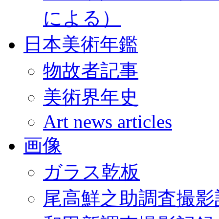
による）
日本美術年鑑
物故者記事
美術界年史
Art news articles
画像
ガラス乾板
尾高鮮之助調査撮影