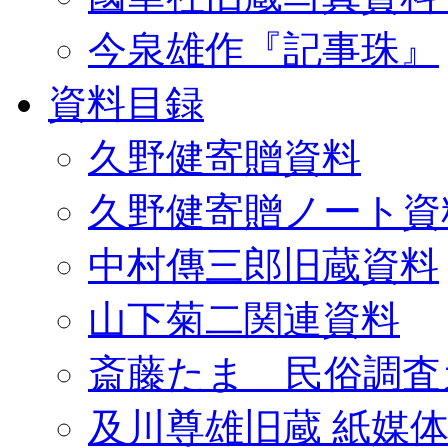
今泉雄作『記事珠』
資料目録
久野健寄贈資料
久野健寄贈ノート資
中村傳三郎旧蔵資料
山下菊二関連資料
斎藤たま 民俗調査
及川尊雄旧蔵 紙媒