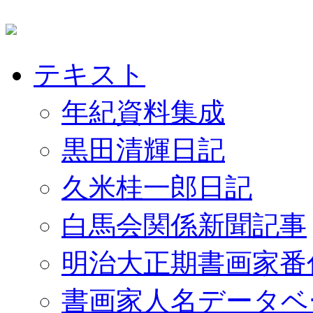
テキスト
年紀資料集成
黒田清輝日記
久米桂一郎日記
白馬会関係新聞記事
明治大正期書画家番
書画家人名データベ