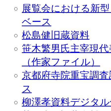
展覧会における新型
ベース
松島健旧蔵資料
笹木繁男氏主宰現代
（作家ファイル）
京都府寺院重宝調査
ス
柳澤孝資料デジタル