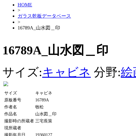
HOME
>
ガラス乾板データベース
>
16789A_山水図＿印
16789A_山水図＿印
サイズ:
キャビネ
分野:
絵
サイズ
キャビネ
原板番号
16789A
作者名
牧松
作品名
山水図＿印
撮影時の所蔵者
三宅長策
現所蔵者
撮影年月日
19360127