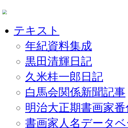
テキスト
年紀資料集成
黒田清輝日記
久米桂一郎日記
白馬会関係新聞記事
明治大正期書画家番
書画家人名データベ