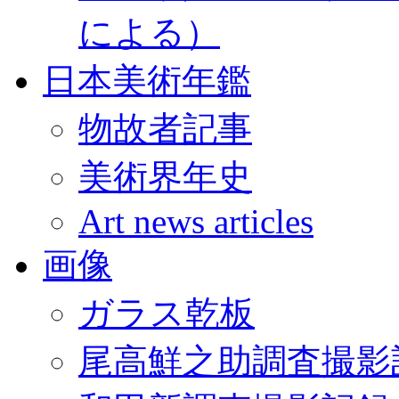
による）
日本美術年鑑
物故者記事
美術界年史
Art news articles
画像
ガラス乾板
尾高鮮之助調査撮影