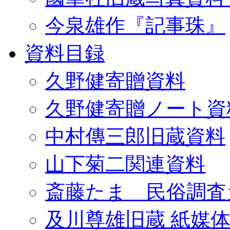
今泉雄作『記事珠』
資料目録
久野健寄贈資料
久野健寄贈ノート資
中村傳三郎旧蔵資料
山下菊二関連資料
斎藤たま 民俗調査
及川尊雄旧蔵 紙媒