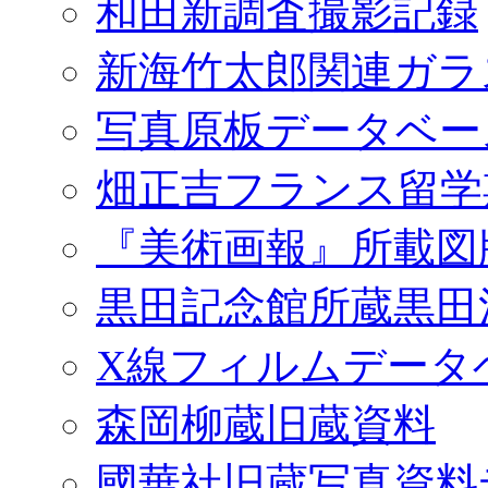
和田新調査撮影記録
新海竹太郎関連ガラ
写真原板データベー
畑正吉フランス留学
『美術画報』所載図
黒田記念館所蔵黒田
X線フィルムデータ
森岡柳蔵旧蔵資料
國華社旧蔵写真資料