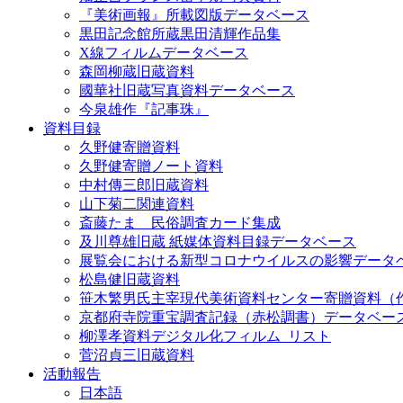
『美術画報』所載図版データベース
黒田記念館所蔵黒田清輝作品集
X線フィルムデータベース
森岡柳蔵旧蔵資料
國華社旧蔵写真資料データベース
今泉雄作『記事珠』
資料目録
久野健寄贈資料
久野健寄贈ノート資料
中村傳三郎旧蔵資料
山下菊二関連資料
斎藤たま 民俗調査カード集成
及川尊雄旧蔵 紙媒体資料目録データベース
展覧会における新型コロナウイルスの影響データ
松島健旧蔵資料
笹木繁男氏主宰現代美術資料センター寄贈資料（
京都府寺院重宝調査記録（赤松調書）データベー
柳澤孝資料デジタル化フィルム_リスト
菅沼貞三旧蔵資料
活動報告
日本語