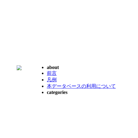
about
前言
凡例
本データベースの利用について
categories