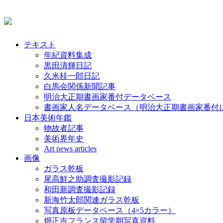
テキスト
年紀資料集成
黒田清輝日記
久米桂一郎日記
白馬会関係新聞記事
明治大正期書画家番付データベース
書画家人名データベース（明治大正期書画家番付
日本美術年鑑
物故者記事
美術界年史
Art news articles
画像
ガラス乾板
尾高鮮之助調査撮影記録
和田新調査撮影記録
新海竹太郎関連ガラス乾板
写真原板データベース（4×5カラー）
畑正吉フランス留学期写真資料