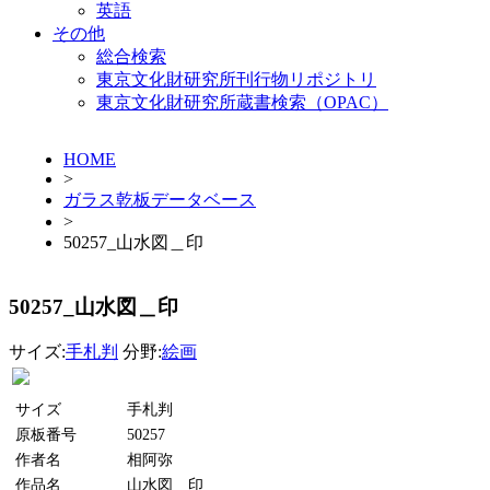
英語
その他
総合検索
東京文化財研究所刊行物リポジトリ
東京文化財研究所蔵書検索（OPAC）
HOME
>
ガラス乾板データベース
>
50257_山水図＿印
50257_山水図＿印
サイズ:
手札判
分野:
絵画
サイズ
手札判
原板番号
50257
作者名
相阿弥
作品名
山水図＿印