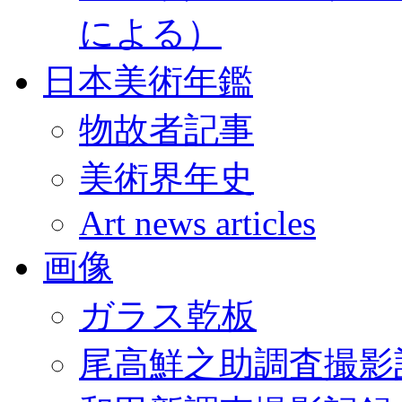
による）
日本美術年鑑
物故者記事
美術界年史
Art news articles
画像
ガラス乾板
尾高鮮之助調査撮影