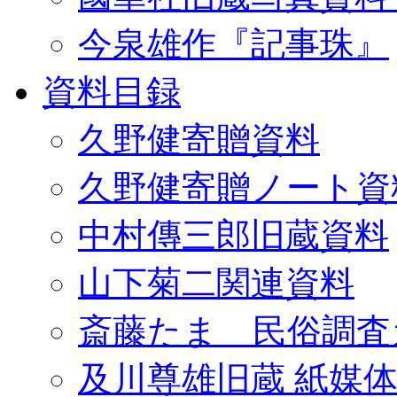
今泉雄作『記事珠』
資料目録
久野健寄贈資料
久野健寄贈ノート資
中村傳三郎旧蔵資料
山下菊二関連資料
斎藤たま 民俗調査
及川尊雄旧蔵 紙媒