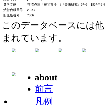
参考文献
菅沼貞三「桜間青厓」(『美術研究』67号、1937年8月
焼付台帳番号
c-033
旧原板番号
7806
このデータベースには他
まれています。
about
前言
凡例