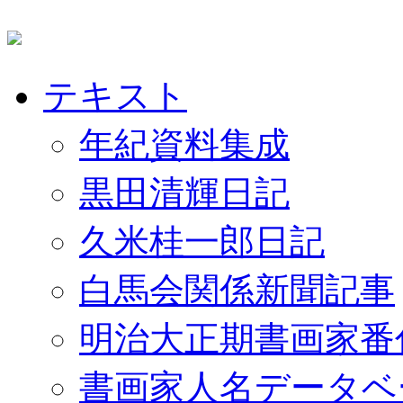
テキスト
年紀資料集成
黒田清輝日記
久米桂一郎日記
白馬会関係新聞記事
明治大正期書画家番
書画家人名データベ