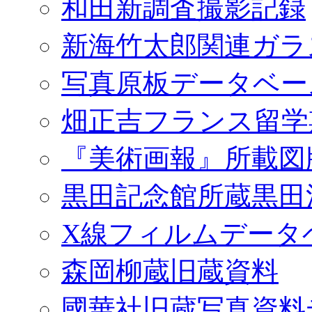
和田新調査撮影記録
新海竹太郎関連ガラ
写真原板データベー
畑正吉フランス留学
『美術画報』所載図
黒田記念館所蔵黒田
X線フィルムデータ
森岡柳蔵旧蔵資料
國華社旧蔵写真資料