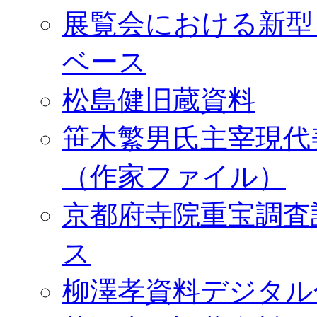
展覧会における新型
ベース
松島健旧蔵資料
笹木繁男氏主宰現代
（作家ファイル）
京都府寺院重宝調査
ス
柳澤孝資料デジタル