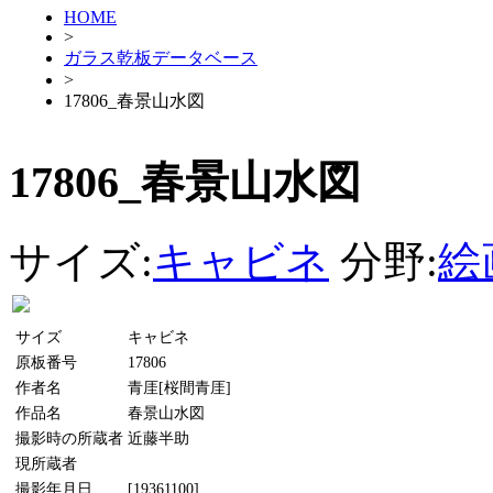
HOME
>
ガラス乾板データベース
>
17806_春景山水図
17806_春景山水図
サイズ:
キャビネ
分野:
絵
サイズ
キャビネ
原板番号
17806
作者名
青厓[桜間青厓]
作品名
春景山水図
撮影時の所蔵者
近藤半助
現所蔵者
撮影年月日
[19361100]