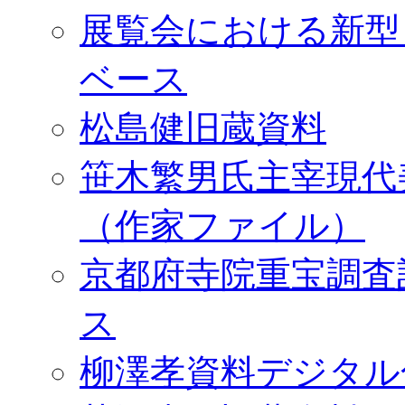
展覧会における新型
ベース
松島健旧蔵資料
笹木繁男氏主宰現代
（作家ファイル）
京都府寺院重宝調査
ス
柳澤孝資料デジタル