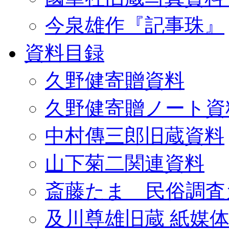
今泉雄作『記事珠』
資料目録
久野健寄贈資料
久野健寄贈ノート資
中村傳三郎旧蔵資料
山下菊二関連資料
斎藤たま 民俗調査
及川尊雄旧蔵 紙媒