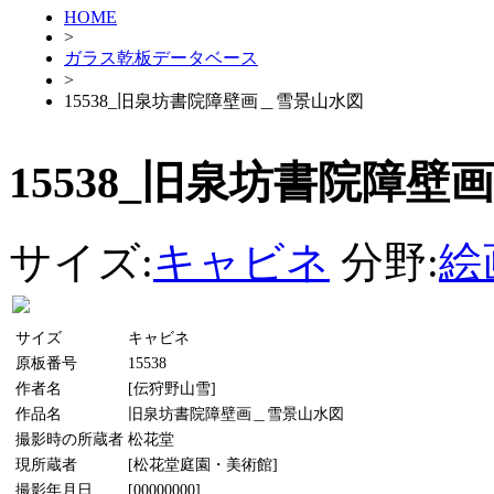
HOME
>
ガラス乾板データベース
>
15538_旧泉坊書院障壁画＿雪景山水図
15538_旧泉坊書院障
サイズ:
キャビネ
分野:
絵
サイズ
キャビネ
原板番号
15538
作者名
[伝狩野山雪]
作品名
旧泉坊書院障壁画＿雪景山水図
撮影時の所蔵者
松花堂
現所蔵者
[松花堂庭園・美術館]
撮影年月日
[00000000]