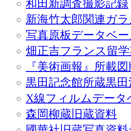
和田新調査撮影記録
新海竹太郎関連ガラ
写真原板データベー
畑正吉フランス留学
『美術画報』所載図
黒田記念館所蔵黒田
X線フィルムデータ
森岡柳蔵旧蔵資料
國華社旧蔵写真資料