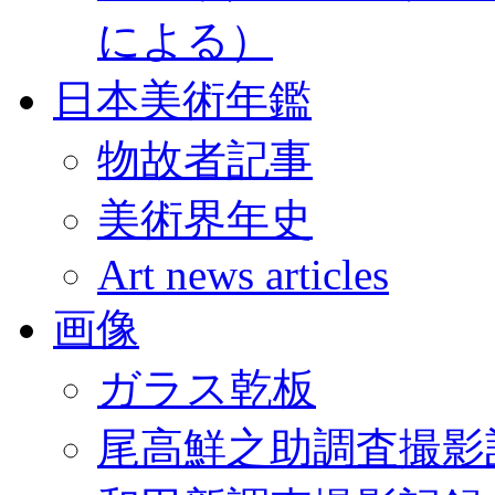
による）
日本美術年鑑
物故者記事
美術界年史
Art news articles
画像
ガラス乾板
尾高鮮之助調査撮影