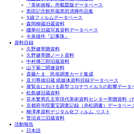
『美術画報』所載図版データベース
黒田記念館所蔵黒田清輝作品集
X線フィルムデータベース
森岡柳蔵旧蔵資料
國華社旧蔵写真資料データベース
今泉雄作『記事珠』
資料目録
久野健寄贈資料
久野健寄贈ノート資料
中村傳三郎旧蔵資料
山下菊二関連資料
斎藤たま 民俗調査カード集成
及川尊雄旧蔵 紙媒体資料目録データベース
展覧会における新型コロナウイルスの影響データ
松島健旧蔵資料
笹木繁男氏主宰現代美術資料センター寄贈資料（
京都府寺院重宝調査記録（赤松調書）データベー
柳澤孝資料デジタル化フィルム_リスト
菅沼貞三旧蔵資料
活動報告
日本語