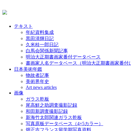
テキスト
年紀資料集成
黒田清輝日記
久米桂一郎日記
白馬会関係新聞記事
明治大正期書画家番付データベース
書画家人名データベース（明治大正期書画家番付
日本美術年鑑
物故者記事
美術界年史
Art news articles
画像
ガラス乾板
尾高鮮之助調査撮影記録
和田新調査撮影記録
新海竹太郎関連ガラス乾板
写真原板データベース（4×5カラー）
畑正吉フランス留学期写真資料