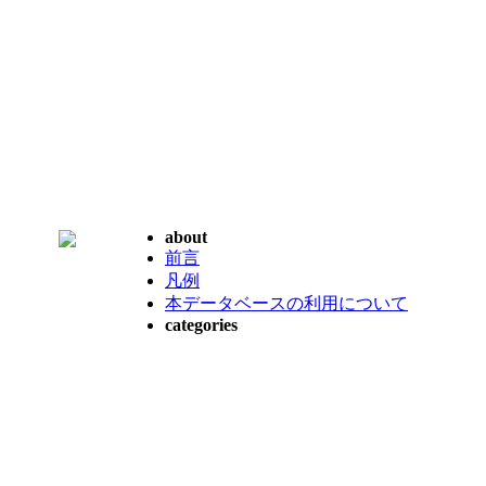
about
前言
凡例
本データベースの利用について
categories