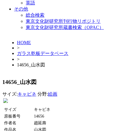
英語
その他
総合検索
東京文化財研究所刊行物リポジトリ
東京文化財研究所蔵書検索（OPAC）
HOME
>
ガラス乾板データベース
>
14656_山水図
14656_山水図
サイズ:
キャビネ
分野:
絵画
サイズ
キャビネ
原板番号
14656
作者名
趙延壽
作品名
山水図