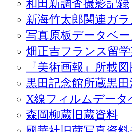
和田新調査撮影記録
新海竹太郎関連ガラ
写真原板データベー
畑正吉フランス留学
『美術画報』所載図
黒田記念館所蔵黒田
X線フィルムデータ
森岡柳蔵旧蔵資料
國華社旧蔵写真資料