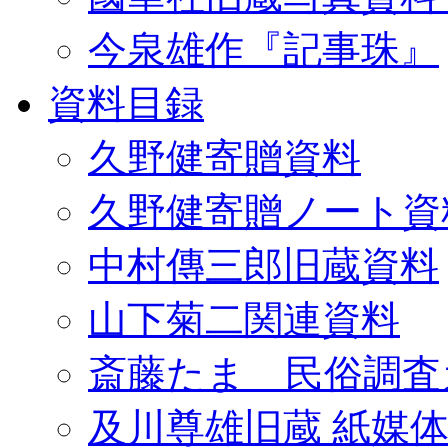
今泉雄作『記事珠』
資料目録
久野健寄贈資料
久野健寄贈ノート資
中村傳三郎旧蔵資料
山下菊二関連資料
斎藤たま 民俗調査
及川尊雄旧蔵 紙媒