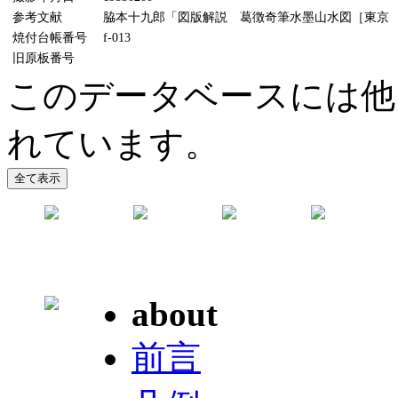
参考文献
脇本十九郎「図版解説 葛徴奇筆水墨山水図［東京 松
焼付台帳番号
f-013
旧原板番号
このデータベースには他に
れています。
about
前言