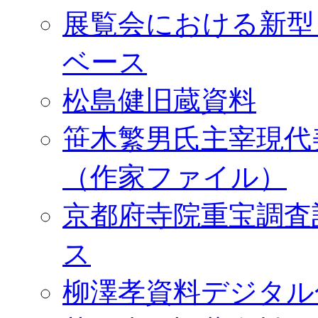
展覧会における新型
ベース
松島健旧蔵資料
笹木繁男氏主宰現代
（作家ファイル）
京都府寺院重宝調査
ス
柳澤孝資料デジタル