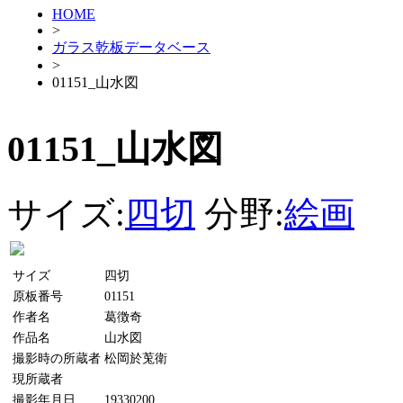
HOME
>
ガラス乾板データベース
>
01151_山水図
01151_山水図
サイズ:
四切
分野:
絵画
サイズ
四切
原板番号
01151
作者名
葛徴奇
作品名
山水図
撮影時の所蔵者
松岡於莵衛
現所蔵者
撮影年月日
19330200