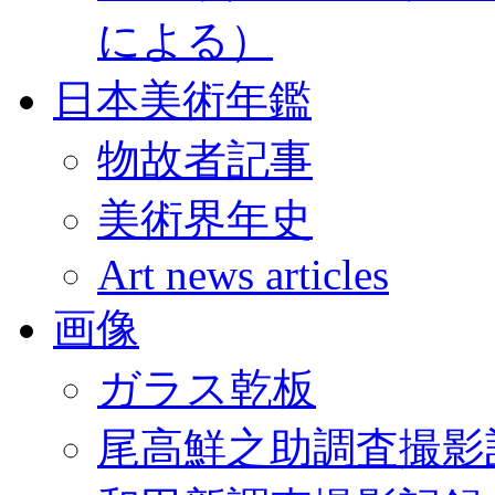
による）
日本美術年鑑
物故者記事
美術界年史
Art news articles
画像
ガラス乾板
尾高鮮之助調査撮影