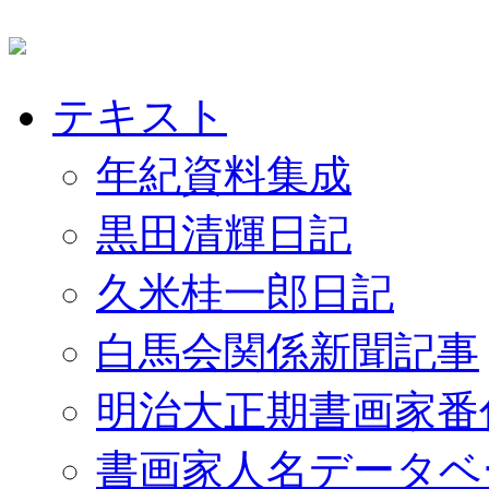
テキスト
年紀資料集成
黒田清輝日記
久米桂一郎日記
白馬会関係新聞記事
明治大正期書画家番
書画家人名データベ