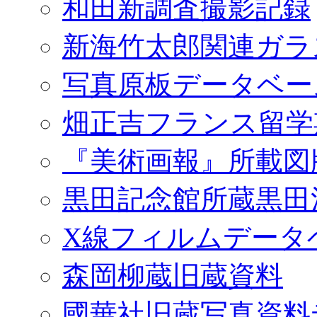
和田新調査撮影記録
新海竹太郎関連ガラ
写真原板データベー
畑正吉フランス留学
『美術画報』所載図
黒田記念館所蔵黒田
X線フィルムデータ
森岡柳蔵旧蔵資料
國華社旧蔵写真資料