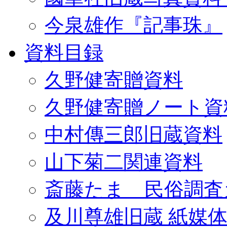
今泉雄作『記事珠』
資料目録
久野健寄贈資料
久野健寄贈ノート資
中村傳三郎旧蔵資料
山下菊二関連資料
斎藤たま 民俗調査
及川尊雄旧蔵 紙媒