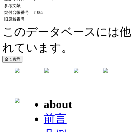
参考文献
焼付台帳番号
f-065
旧原板番号
このデータベースには他に
れています。
about
前言