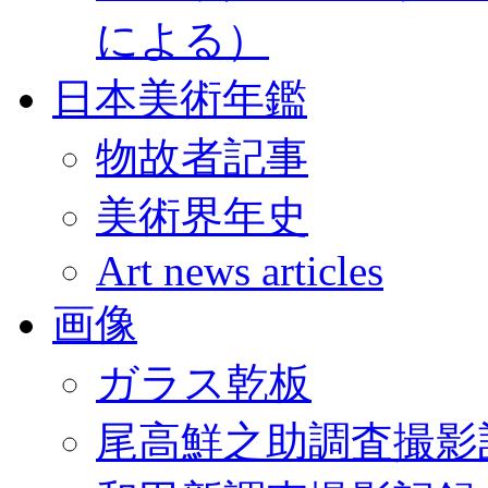
による）
日本美術年鑑
物故者記事
美術界年史
Art news articles
画像
ガラス乾板
尾高鮮之助調査撮影