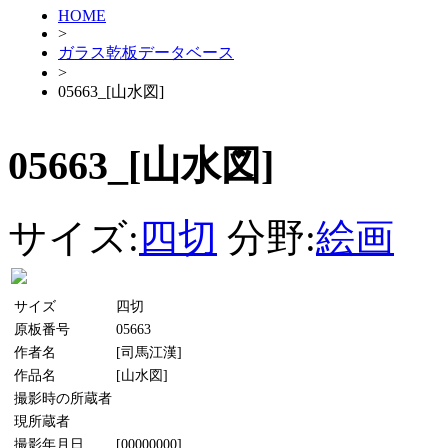
HOME
>
ガラス乾板データベース
>
05663_[山水図]
05663_[山水図]
サイズ:
四切
分野:
絵画
サイズ
四切
原板番号
05663
作者名
[司馬江漢]
作品名
[山水図]
撮影時の所蔵者
現所蔵者
撮影年月日
[00000000]