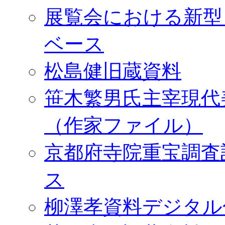
展覧会における新型
ベース
松島健旧蔵資料
笹木繁男氏主宰現代
（作家ファイル）
京都府寺院重宝調査
ス
柳澤孝資料デジタル