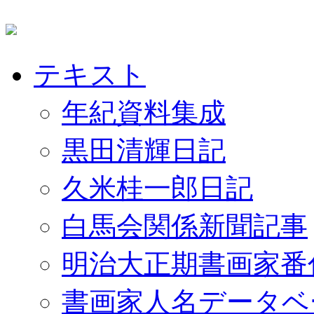
テキスト
年紀資料集成
黒田清輝日記
久米桂一郎日記
白馬会関係新聞記事
明治大正期書画家番
書画家人名データベ