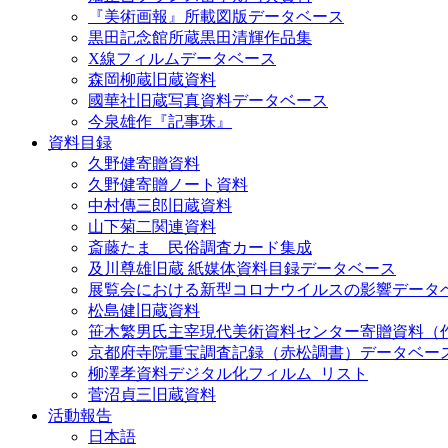
『美術画報』所載図版データベース
黒田記念館所蔵黒田清輝作品集
X線フィルムデータベース
森岡柳蔵旧蔵資料
國華社旧蔵写真資料データベース
今泉雄作『記事珠』
資料目録
久野健寄贈資料
久野健寄贈ノート資料
中村傳三郎旧蔵資料
山下菊二関連資料
斎藤たま 民俗調査カード集成
及川尊雄旧蔵 紙媒体資料目録データベース
展覧会における新型コロナウイルスの影響データ
松島健旧蔵資料
笹木繁男氏主宰現代美術資料センター寄贈資料（
京都府寺院重宝調査記録（赤松調書）データベー
柳澤孝資料デジタル化フィルム_リスト
菅沼貞三旧蔵資料
活動報告
日本語