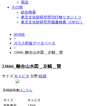
英語
その他
総合検索
東京文化財研究所刊行物リポジトリ
東京文化財研究所蔵書検索（OPAC）
HOME
>
ガラス乾板データベース
>
23666_離合山水図＿左幅＿賛
23666_離合山水図＿左幅＿賛
サイズ:
キャビネ
分野:
絵画
高精細画像は
こちら
サイズ
キャビネ
原板番号
23666