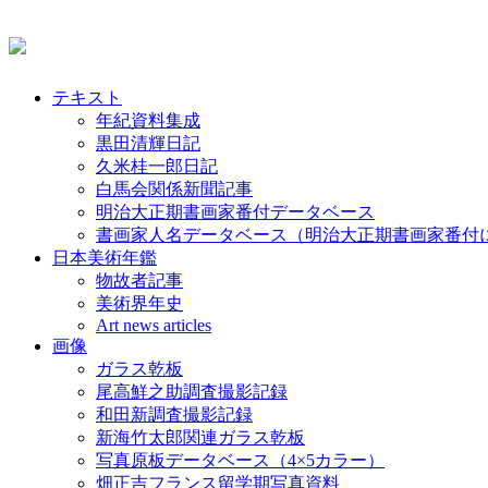
テキスト
年紀資料集成
黒田清輝日記
久米桂一郎日記
白馬会関係新聞記事
明治大正期書画家番付データベース
書画家人名データベース（明治大正期書画家番付
日本美術年鑑
物故者記事
美術界年史
Art news articles
画像
ガラス乾板
尾高鮮之助調査撮影記録
和田新調査撮影記録
新海竹太郎関連ガラス乾板
写真原板データベース（4×5カラー）
畑正吉フランス留学期写真資料