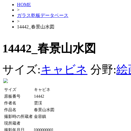
HOME
>
ガラス乾板データベース
>
14442_春景山水図
14442_春景山水図
サイズ:
キャビネ
分野:
絵
サイズ
キャビネ
原板番号
14442
作者名
雲渓
作品名
春景山水図
撮影時の所蔵者
金容鎮
現所蔵者
撮影年月日
[00000000]