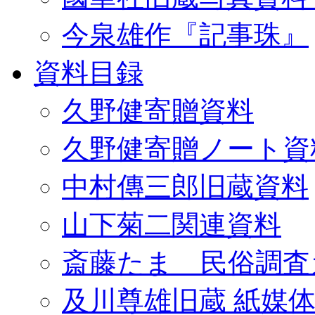
今泉雄作『記事珠』
資料目録
久野健寄贈資料
久野健寄贈ノート資
中村傳三郎旧蔵資料
山下菊二関連資料
斎藤たま 民俗調査
及川尊雄旧蔵 紙媒