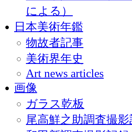
による）
日本美術年鑑
物故者記事
美術界年史
Art news articles
画像
ガラス乾板
尾高鮮之助調査撮影