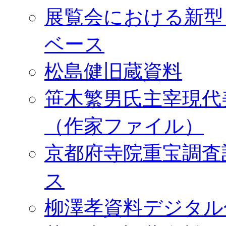
展覧会における新型
ベース
松島健旧蔵資料
笹木繁男氏主宰現代
（作家ファイル）
京都府寺院重宝調査
ス
柳澤孝資料デジタル