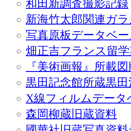
和田新調査撮影記録
新海竹太郎関連ガラ
写真原板データベー
畑正吉フランス留学
『美術画報』所載図
黒田記念館所蔵黒田
X線フィルムデータ
森岡柳蔵旧蔵資料
國華社旧蔵写真資料