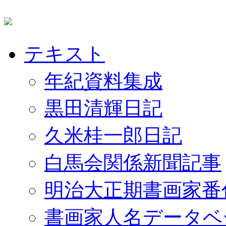
テキスト
年紀資料集成
黒田清輝日記
久米桂一郎日記
白馬会関係新聞記事
明治大正期書画家番
書画家人名データベ