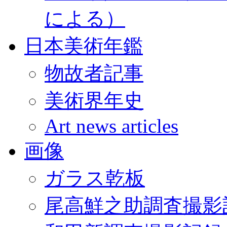
による）
日本美術年鑑
物故者記事
美術界年史
Art news articles
画像
ガラス乾板
尾高鮮之助調査撮影