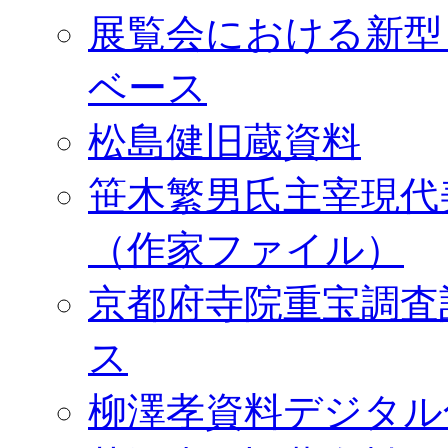
展覧会における新型
ベース
松島健旧蔵資料
笹木繁男氏主宰現代
（作家ファイル）
京都府寺院重宝調査
ス
柳澤孝資料デジタル