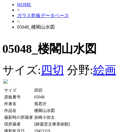
HOME
>
ガラス乾板データベース
>
05048_楼閣山水図
05048_楼閣山水図
サイズ:
四切
分野:
絵画
サイズ
四切
原板番号
05048
作者名
孫君沢
作品名
楼閣山水図
撮影時の所蔵者
岩崎小弥太
現所蔵者
[静嘉堂文庫美術館]
撮影年月日
19421119