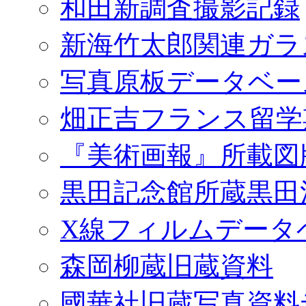
和田新調査撮影記録
新海竹太郎関連ガラ
写真原板データベー
畑正吉フランス留学
『美術画報』所載図
黒田記念館所蔵黒田
X線フィルムデータ
森岡柳蔵旧蔵資料
國華社旧蔵写真資料