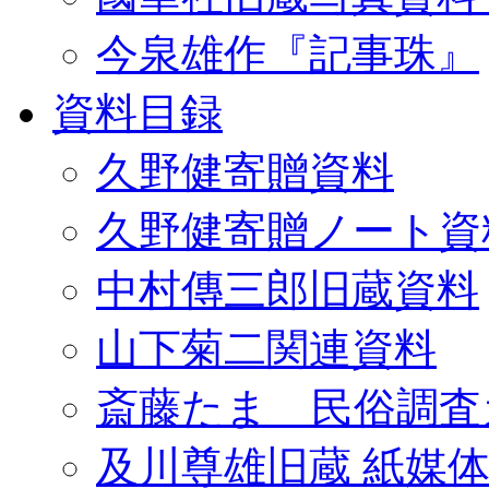
今泉雄作『記事珠』
資料目録
久野健寄贈資料
久野健寄贈ノート資
中村傳三郎旧蔵資料
山下菊二関連資料
斎藤たま 民俗調査
及川尊雄旧蔵 紙媒