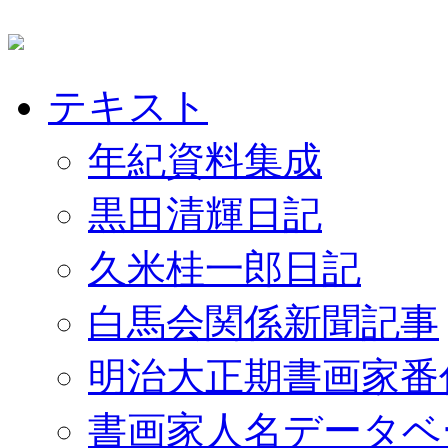
テキスト
年紀資料集成
黒田清輝日記
久米桂一郎日記
白馬会関係新聞記事
明治大正期書画家番
書画家人名データベ