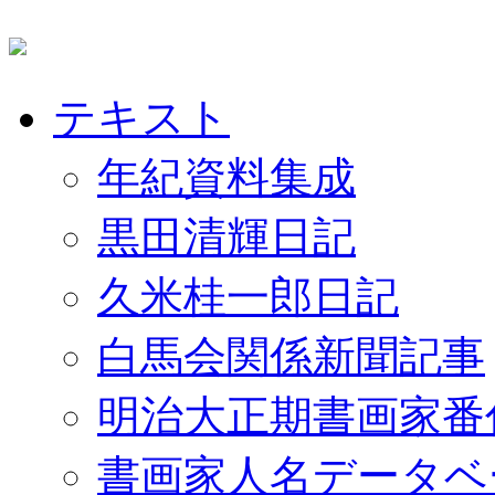
テキスト
年紀資料集成
黒田清輝日記
久米桂一郎日記
白馬会関係新聞記事
明治大正期書画家番
書画家人名データベ