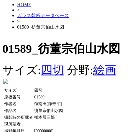
HOME
>
ガラス乾板データベース
>
01589_彷董宗伯山水図
01589_彷董宗伯山水図
サイズ:
四切
分野:
絵画
サイズ
四切
原板番号
01589
作者名
惲南田[惲寿平]
作品名
彷董宗伯山水図
撮影時の所蔵者
橋本辰三郎
現所蔵者
撮影年月日
[00000000]