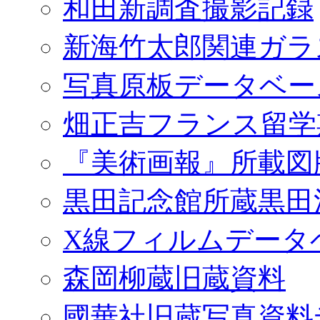
和田新調査撮影記録
新海竹太郎関連ガラ
写真原板データベー
畑正吉フランス留学
『美術画報』所載図
黒田記念館所蔵黒田
X線フィルムデータ
森岡柳蔵旧蔵資料
國華社旧蔵写真資料