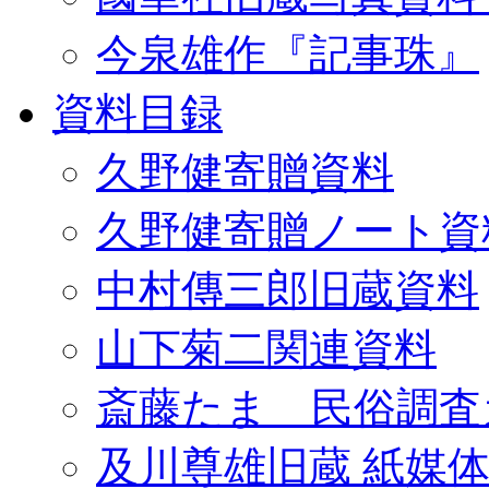
今泉雄作『記事珠』
資料目録
久野健寄贈資料
久野健寄贈ノート資
中村傳三郎旧蔵資料
山下菊二関連資料
斎藤たま 民俗調査
及川尊雄旧蔵 紙媒