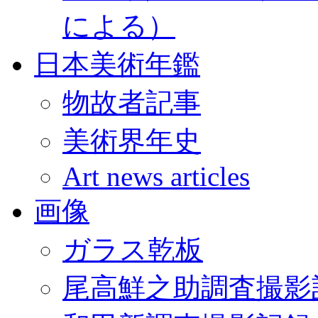
による）
日本美術年鑑
物故者記事
美術界年史
Art news articles
画像
ガラス乾板
尾高鮮之助調査撮影