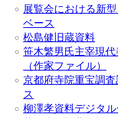
展覧会における新型
ベース
松島健旧蔵資料
笹木繁男氏主宰現代
（作家ファイル）
京都府寺院重宝調査
ス
柳澤孝資料デジタル