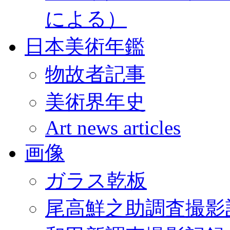
による）
日本美術年鑑
物故者記事
美術界年史
Art news articles
画像
ガラス乾板
尾高鮮之助調査撮影