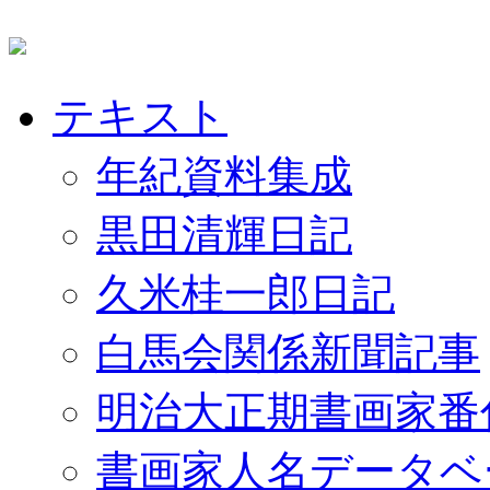
テキスト
年紀資料集成
黒田清輝日記
久米桂一郎日記
白馬会関係新聞記事
明治大正期書画家番
書画家人名データベ