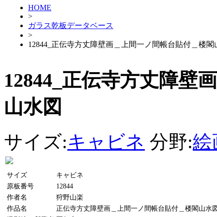
HOME
>
ガラス乾板データベース
>
12844_正伝寺方丈障壁画＿上間一ノ間帳台貼付＿楼閣
12844_正伝寺方丈障
山水図
サイズ:
キャビネ
分野:
絵
サイズ
キャビネ
原板番号
12844
作者名
狩野山楽
作品名
正伝寺方丈障壁画＿上間一ノ間帳台貼付＿楼閣山水