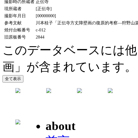
撮影時の所蔵者
正伝寺
現所蔵者
[正伝寺]
撮影年月日
[00000000]
参考文献
川本桂子「正伝寺方丈障壁画の復原的考察―狩野山楽研究
焼付台帳番号
c-012
旧原板番号
2844
このデータベースには他
画」が含まれています。
about