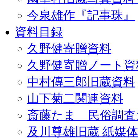
今泉雄作『記事珠』
資料目録
久野健寄贈資料
久野健寄贈ノート資
中村傳三郎旧蔵資料
山下菊二関連資料
斎藤たま 民俗調査
及川尊雄旧蔵 紙媒