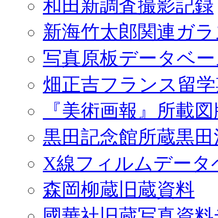
和田新調査撮影記録
新海竹太郎関連ガラ
写真原板データベー
畑正吉フランス留学
『美術画報』所載図
黒田記念館所蔵黒田
X線フィルムデータ
森岡柳蔵旧蔵資料
國華社旧蔵写真資料