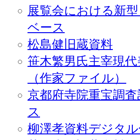
展覧会における新型
ベース
松島健旧蔵資料
笹木繁男氏主宰現代
（作家ファイル）
京都府寺院重宝調査
ス
柳澤孝資料デジタル