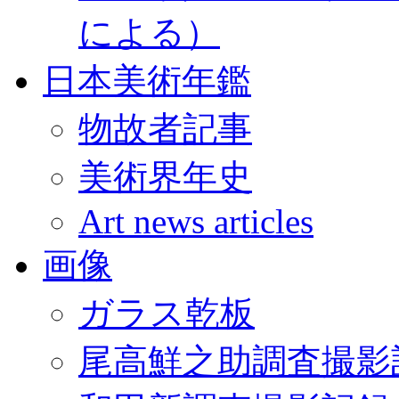
による）
日本美術年鑑
物故者記事
美術界年史
Art news articles
画像
ガラス乾板
尾高鮮之助調査撮影