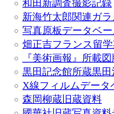
和田新調査撮影記録
新海竹太郎関連ガラ
写真原板データベー
畑正吉フランス留学
『美術画報』所載図
黒田記念館所蔵黒田
X線フィルムデータ
森岡柳蔵旧蔵資料
國華社旧蔵写真資料