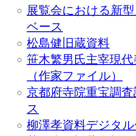
展覧会における新型
ベース
松島健旧蔵資料
笹木繁男氏主宰現代
（作家ファイル）
京都府寺院重宝調査
ス
柳澤孝資料デジタル