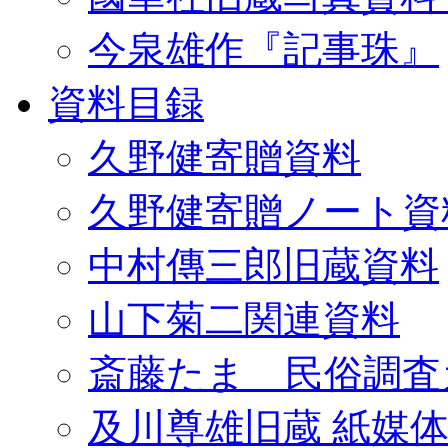
今泉雄作『記事珠』
資料目録
久野健寄贈資料
久野健寄贈ノート資
中村傳三郎旧蔵資料
山下菊二関連資料
斎藤たま 民俗調査
及川尊雄旧蔵 紙媒