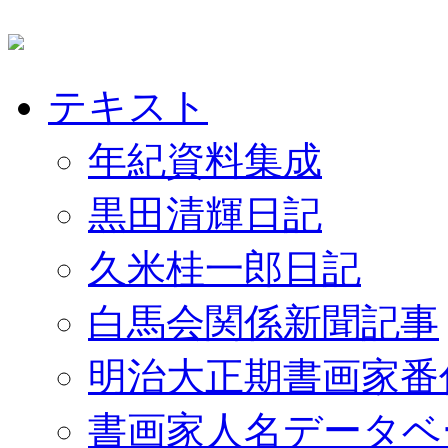
テキスト
年紀資料集成
黒田清輝日記
久米桂一郎日記
白馬会関係新聞記事
明治大正期書画家番
書画家人名データベ