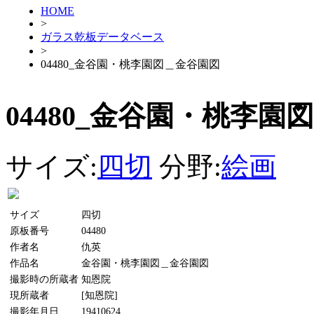
HOME
>
ガラス乾板データベース
>
04480_金谷園・桃李園図＿金谷園図
04480_金谷園・桃李園
サイズ:
四切
分野:
絵画
サイズ
四切
原板番号
04480
作者名
仇英
作品名
金谷園・桃李園図＿金谷園図
撮影時の所蔵者
知恩院
現所蔵者
[知恩院]
撮影年月日
19410624