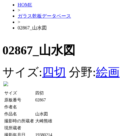
HOME
>
ガラス乾板データベース
>
02867_山水図
02867_山水図
サイズ:
四切
分野:
絵画
サイズ
四切
原板番号
02867
作者名
作品名
山水図
撮影時の所蔵者
大崎熊雄
現所蔵者
撮影年月日
19380214