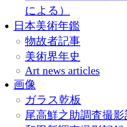
による）
日本美術年鑑
物故者記事
美術界年史
Art news articles
画像
ガラス乾板
尾高鮮之助調査撮影