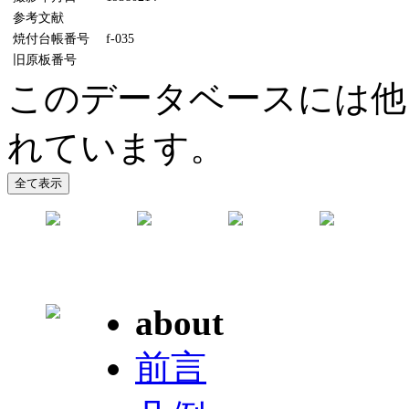
参考文献
焼付台帳番号
f-035
旧原板番号
このデータベースには他に
れています。
about
前言