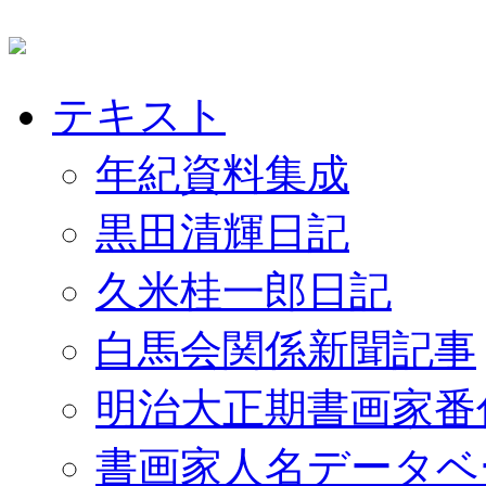
テキスト
年紀資料集成
黒田清輝日記
久米桂一郎日記
白馬会関係新聞記事
明治大正期書画家番
書画家人名データベ