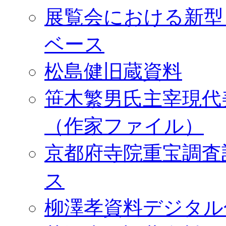
展覧会における新型
ベース
松島健旧蔵資料
笹木繁男氏主宰現代
（作家ファイル）
京都府寺院重宝調査
ス
柳澤孝資料デジタル