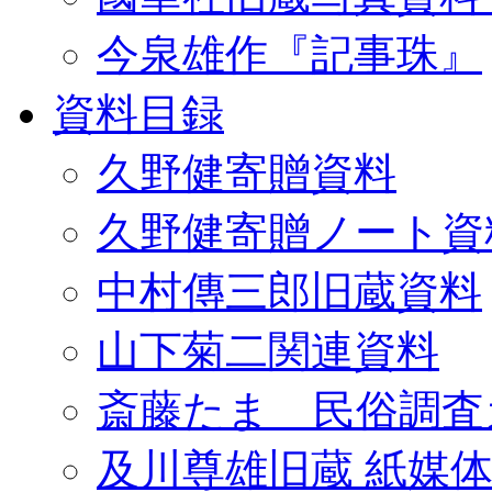
今泉雄作『記事珠』
資料目録
久野健寄贈資料
久野健寄贈ノート資
中村傳三郎旧蔵資料
山下菊二関連資料
斎藤たま 民俗調査
及川尊雄旧蔵 紙媒