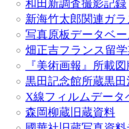
和田新調査撮影記録
新海竹太郎関連ガラ
写真原板データベー
畑正吉フランス留学
『美術画報』所載図
黒田記念館所蔵黒田
X線フィルムデータ
森岡柳蔵旧蔵資料
國華社旧蔵写真資料