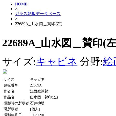
HOME
>
ガラス乾板データベース
>
22689A_山水図＿賛印(左)
22689A_山水図＿賛印(左
サイズ:
キャビネ
分野:
絵
サイズ
キャビネ
原板番号
22689A
作者名
江西龍派賛
作品名
山水図＿賛印(左)
撮影時の所蔵者
石井柳助
現所蔵者
[個人]
撮影年月日
19531201