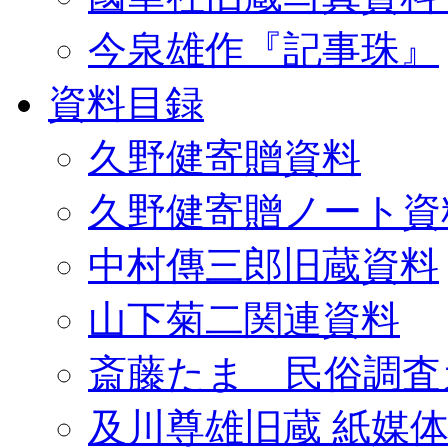
今泉雄作『記事珠』
資料目録
久野健寄贈資料
久野健寄贈ノート資
中村傳三郎旧蔵資料
山下菊二関連資料
斎藤たま 民俗調査
及川尊雄旧蔵 紙媒