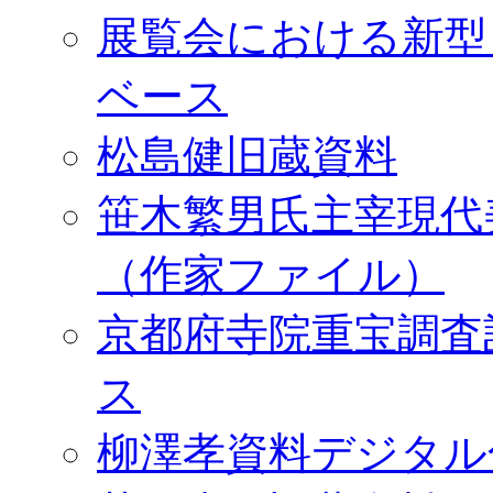
展覧会における新型
ベース
松島健旧蔵資料
笹木繁男氏主宰現代
（作家ファイル）
京都府寺院重宝調査
ス
柳澤孝資料デジタル