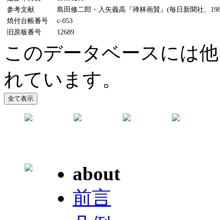
参考文献
島田修二郎・入矢義高『禅林画賛』(毎日新聞社、1987
焼付台帳番号
c-053
旧原板番号
12689
このデータベースには他に
れています。
about
前言