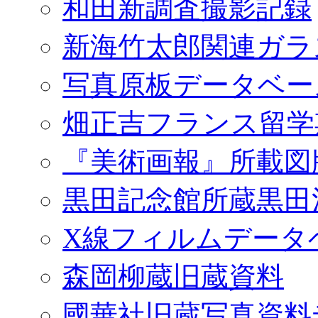
和田新調査撮影記録
新海竹太郎関連ガラ
写真原板データベー
畑正吉フランス留学
『美術画報』所載図
黒田記念館所蔵黒田
X線フィルムデータ
森岡柳蔵旧蔵資料
國華社旧蔵写真資料