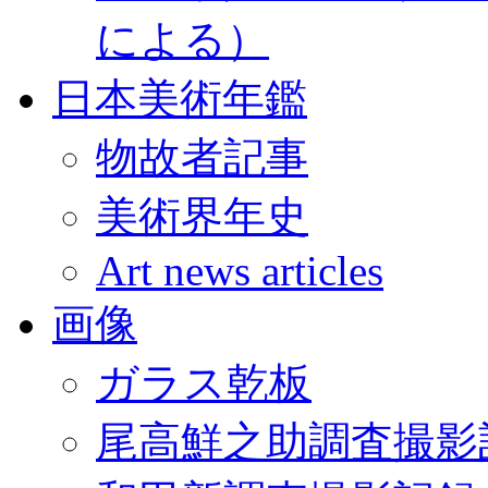
による）
日本美術年鑑
物故者記事
美術界年史
Art news articles
画像
ガラス乾板
尾高鮮之助調査撮影