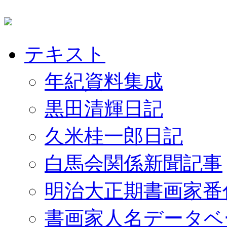
テキスト
年紀資料集成
黒田清輝日記
久米桂一郎日記
白馬会関係新聞記事
明治大正期書画家番
書画家人名データベ