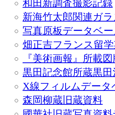
和田新調査撮影記録
新海竹太郎関連ガラ
写真原板データベー
畑正吉フランス留学
『美術画報』所載図
黒田記念館所蔵黒田
X線フィルムデータ
森岡柳蔵旧蔵資料
國華社旧蔵写真資料