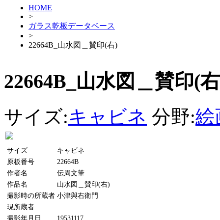
HOME
>
ガラス乾板データベース
>
22664B_山水図＿賛印(右)
22664B_山水図＿賛印(右
サイズ:
キャビネ
分野:
絵
サイズ
キャビネ
原板番号
22664B
作者名
伝周文筆
作品名
山水図＿賛印(右)
撮影時の所蔵者
小津與右衛門
現所蔵者
撮影年月日
19531117