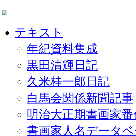
テキスト
年紀資料集成
黒田清輝日記
久米桂一郎日記
白馬会関係新聞記事
明治大正期書画家番
書画家人名データベ