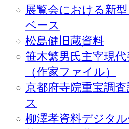
展覧会における新型
ベース
松島健旧蔵資料
笹木繁男氏主宰現代
（作家ファイル）
京都府寺院重宝調査
ス
柳澤孝資料デジタル