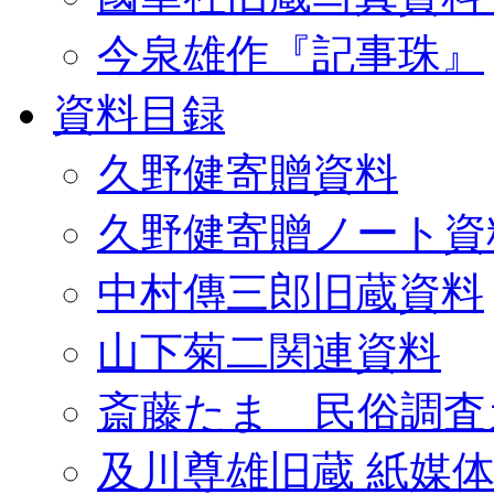
今泉雄作『記事珠』
資料目録
久野健寄贈資料
久野健寄贈ノート資
中村傳三郎旧蔵資料
山下菊二関連資料
斎藤たま 民俗調査
及川尊雄旧蔵 紙媒