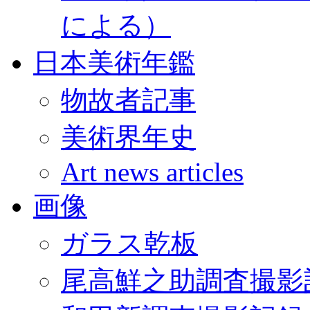
による）
日本美術年鑑
物故者記事
美術界年史
Art news articles
画像
ガラス乾板
尾高鮮之助調査撮影