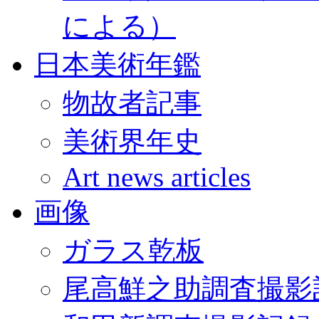
による）
日本美術年鑑
物故者記事
美術界年史
Art news articles
画像
ガラス乾板
尾高鮮之助調査撮影