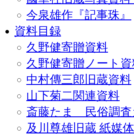
今泉雄作『記事珠』
資料目録
久野健寄贈資料
久野健寄贈ノート資
中村傳三郎旧蔵資料
山下菊二関連資料
斎藤たま 民俗調査
及川尊雄旧蔵 紙媒