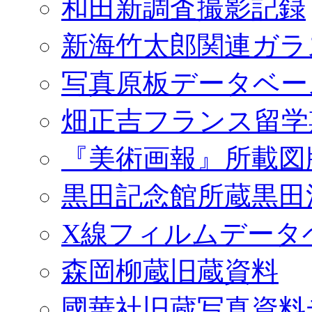
和田新調査撮影記録
新海竹太郎関連ガラ
写真原板データベー
畑正吉フランス留学
『美術画報』所載図
黒田記念館所蔵黒田
X線フィルムデータ
森岡柳蔵旧蔵資料
國華社旧蔵写真資料