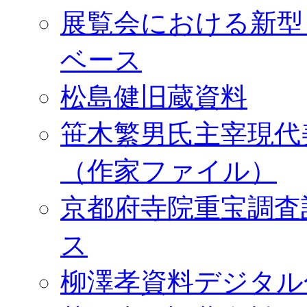
展覧会における新型
ベース
松島健旧蔵資料
笹木繁男氏主宰現代
（作家ファイル）
京都府寺院重宝調査
ス
柳澤孝資料デジタル