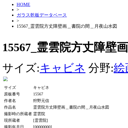
HOME
>
ガラス乾板データベース
>
15567_霊雲院方丈障壁画＿書院の間＿月夜山水図
15567_霊雲院方丈障
サイズ:
キャビネ
分野:
絵
サイズ
キャビネ
原板番号
15567
作者名
狩野元信
作品名
霊雲院方丈障壁画＿書院の間＿月夜山水図
撮影時の所蔵者
霊雲院
現所蔵者
[霊雲院]
撮影年月日
[00000000]