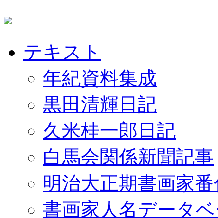
テキスト
年紀資料集成
黒田清輝日記
久米桂一郎日記
白馬会関係新聞記事
明治大正期書画家番
書画家人名データベ