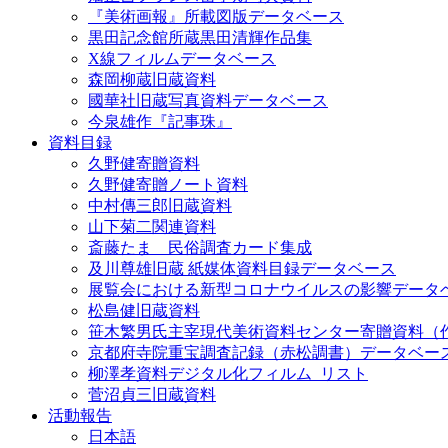
『美術画報』所載図版データベース
黒田記念館所蔵黒田清輝作品集
X線フィルムデータベース
森岡柳蔵旧蔵資料
國華社旧蔵写真資料データベース
今泉雄作『記事珠』
資料目録
久野健寄贈資料
久野健寄贈ノート資料
中村傳三郎旧蔵資料
山下菊二関連資料
斎藤たま 民俗調査カード集成
及川尊雄旧蔵 紙媒体資料目録データベース
展覧会における新型コロナウイルスの影響データ
松島健旧蔵資料
笹木繁男氏主宰現代美術資料センター寄贈資料（
京都府寺院重宝調査記録（赤松調書）データベー
柳澤孝資料デジタル化フィルム_リスト
菅沼貞三旧蔵資料
活動報告
日本語