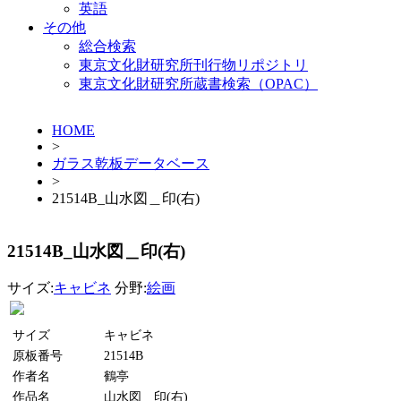
英語
その他
総合検索
東京文化財研究所刊行物リポジトリ
東京文化財研究所蔵書検索（OPAC）
HOME
>
ガラス乾板データベース
>
21514B_山水図＿印(右)
21514B_山水図＿印(右)
サイズ:
キャビネ
分野:
絵画
サイズ
キャビネ
原板番号
21514B
作者名
鶴亭
作品名
山水図＿印(右)