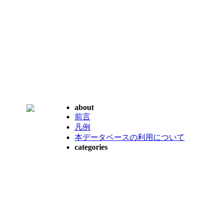
about
前言
凡例
本データベースの利用について
categories