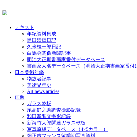
テキスト
年紀資料集成
黒田清輝日記
久米桂一郎日記
白馬会関係新聞記事
明治大正期書画家番付データベース
書画家人名データベース（明治大正期書画家番付
日本美術年鑑
物故者記事
美術界年史
Art news articles
画像
ガラス乾板
尾高鮮之助調査撮影記録
和田新調査撮影記録
新海竹太郎関連ガラス乾板
写真原板データベース（4×5カラー）
畑正吉フランス留学期写真資料