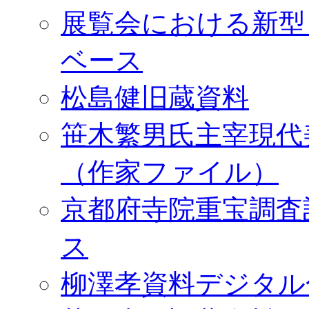
展覧会における新型
ベース
松島健旧蔵資料
笹木繁男氏主宰現代
（作家ファイル）
京都府寺院重宝調査
ス
柳澤孝資料デジタル