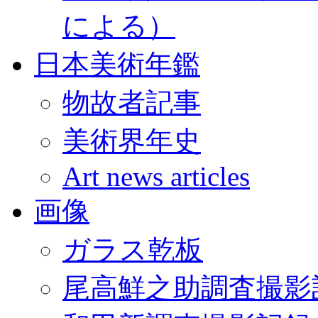
による）
日本美術年鑑
物故者記事
美術界年史
Art news articles
画像
ガラス乾板
尾高鮮之助調査撮影