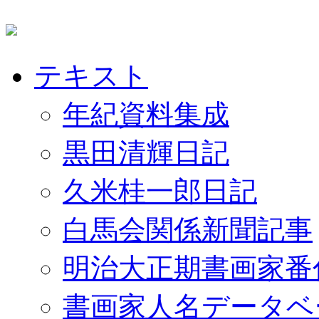
テキスト
年紀資料集成
黒田清輝日記
久米桂一郎日記
白馬会関係新聞記事
明治大正期書画家番
書画家人名データベ