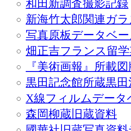
和田新調査撮影記録
新海竹太郎関連ガラ
写真原板データベー
畑正吉フランス留学
『美術画報』所載図
黒田記念館所蔵黒田
X線フィルムデータ
森岡柳蔵旧蔵資料
國華社旧蔵写真資料