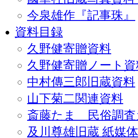
今泉雄作『記事珠』
資料目録
久野健寄贈資料
久野健寄贈ノート資
中村傳三郎旧蔵資料
山下菊二関連資料
斎藤たま 民俗調査
及川尊雄旧蔵 紙媒