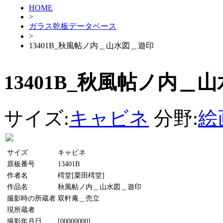
HOME
>
ガラス乾板データベース
>
13401B_秋風帖ノ内＿山水図＿遊印
13401B_秋風帖ノ内＿
サイズ:
キャビネ
分野:
絵
サイズ
キャビネ
原板番号
13401B
作者名
樗堂[栗田樗堂]
作品名
秋風帖ノ内＿山水図＿遊印
撮影時の所蔵者
双軒庵＿売立
現所蔵者
撮影年月日
[00000000]