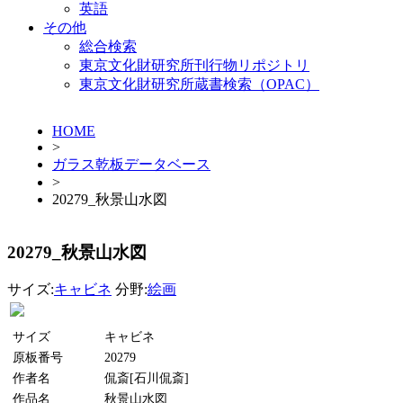
英語
その他
総合検索
東京文化財研究所刊行物リポジトリ
東京文化財研究所蔵書検索（OPAC）
HOME
>
ガラス乾板データベース
>
20279_秋景山水図
20279_秋景山水図
サイズ:
キャビネ
分野:
絵画
サイズ
キャビネ
原板番号
20279
作者名
侃斎[石川侃斎]
作品名
秋景山水図