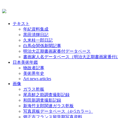
テキスト
年紀資料集成
黒田清輝日記
久米桂一郎日記
白馬会関係新聞記事
明治大正期書画家番付データベース
書画家人名データベース（明治大正期書画家番付
日本美術年鑑
物故者記事
美術界年史
Art news articles
画像
ガラス乾板
尾高鮮之助調査撮影記録
和田新調査撮影記録
新海竹太郎関連ガラス乾板
写真原板データベース（4×5カラー）
畑正吉フランス留学期写真資料