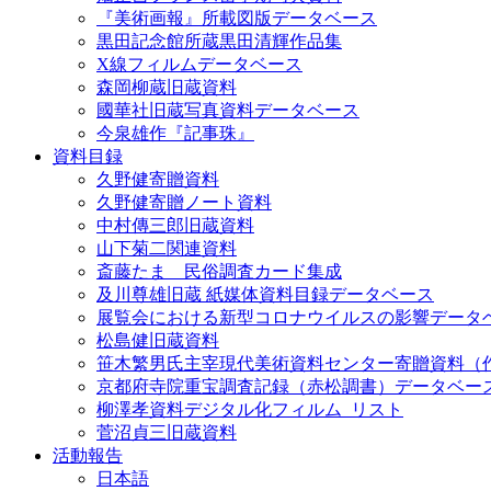
『美術画報』所載図版データベース
黒田記念館所蔵黒田清輝作品集
X線フィルムデータベース
森岡柳蔵旧蔵資料
國華社旧蔵写真資料データベース
今泉雄作『記事珠』
資料目録
久野健寄贈資料
久野健寄贈ノート資料
中村傳三郎旧蔵資料
山下菊二関連資料
斎藤たま 民俗調査カード集成
及川尊雄旧蔵 紙媒体資料目録データベース
展覧会における新型コロナウイルスの影響データ
松島健旧蔵資料
笹木繁男氏主宰現代美術資料センター寄贈資料（
京都府寺院重宝調査記録（赤松調書）データベー
柳澤孝資料デジタル化フィルム_リスト
菅沼貞三旧蔵資料
活動報告
日本語