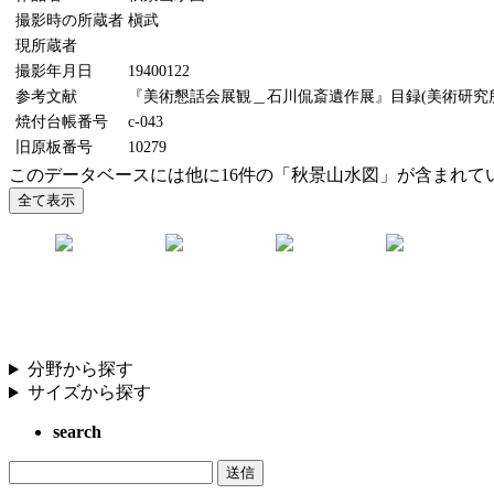
撮影時の所蔵者
槇武
現所蔵者
撮影年月日
19400122
参考文献
『美術懇話会展観＿石川侃斎遺作展』目録(美術研究所、
焼付台帳番号
c-043
旧原板番号
10279
このデータベースには他に16件の「秋景山水図」が含まれて
分野から探す
サイズから探す
search