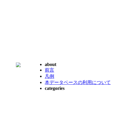
about
前言
凡例
本データベースの利用について
categories