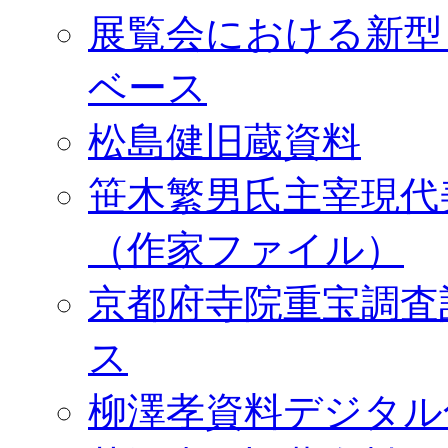
展覧会における新型
ベース
松島健旧蔵資料
笹木繁男氏主宰現代
（作家ファイル）
京都府寺院重宝調査
ス
柳澤孝資料デジタル