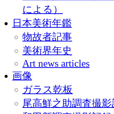
による）
日本美術年鑑
物故者記事
美術界年史
Art news articles
画像
ガラス乾板
尾高鮮之助調査撮影