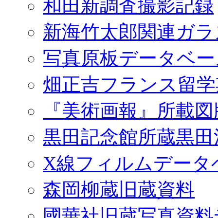
和田新調査撮影記録
新海竹太郎関連ガラ
写真原板データベー
畑正吉フランス留学
『美術画報』所載図
黒田記念館所蔵黒田
X線フィルムデータ
森岡柳蔵旧蔵資料
國華社旧蔵写真資料