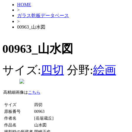
HOME
>
ガラス乾板データベース
>
00963_山水図
00963_山水図
サイズ:
四切
分野:
絵画
高精細画像は
こちら
サイズ
四切
原板番号
00963
作者名
[岳翁蔵丘]
作品名
山水図
撮影時の所蔵者
岡崎正也