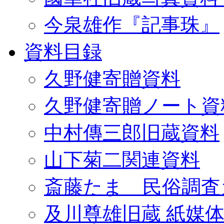
今泉雄作『記事珠』
資料目録
久野健寄贈資料
久野健寄贈ノート資
中村傳三郎旧蔵資料
山下菊二関連資料
斎藤たま 民俗調査
及川尊雄旧蔵 紙媒