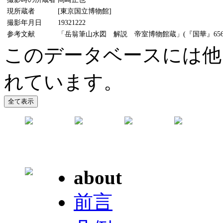
現所蔵者
[東京国立博物館]
撮影年月日
19321222
参考文献
「岳翁筆山水図 解説 帝室博物館蔵」(『国華』6561号
このデータベースには他に
れています。
about
前言