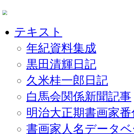
テキスト
年紀資料集成
黒田清輝日記
久米桂一郎日記
白馬会関係新聞記事
明治大正期書画家番
書画家人名データベ