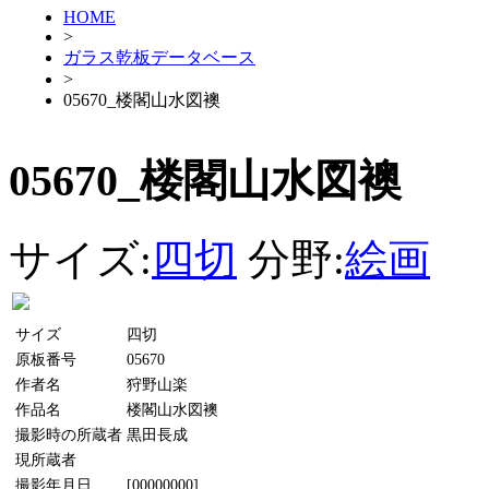
HOME
>
ガラス乾板データベース
>
05670_楼閣山水図襖
05670_楼閣山水図襖
サイズ:
四切
分野:
絵画
サイズ
四切
原板番号
05670
作者名
狩野山楽
作品名
楼閣山水図襖
撮影時の所蔵者
黒田長成
現所蔵者
撮影年月日
[00000000]