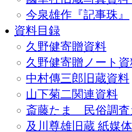
今泉雄作『記事珠』
資料目録
久野健寄贈資料
久野健寄贈ノート資
中村傳三郎旧蔵資料
山下菊二関連資料
斎藤たま 民俗調査
及川尊雄旧蔵 紙媒