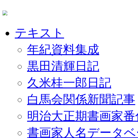
テキスト
年紀資料集成
黒田清輝日記
久米桂一郎日記
白馬会関係新聞記事
明治大正期書画家番
書画家人名データベ