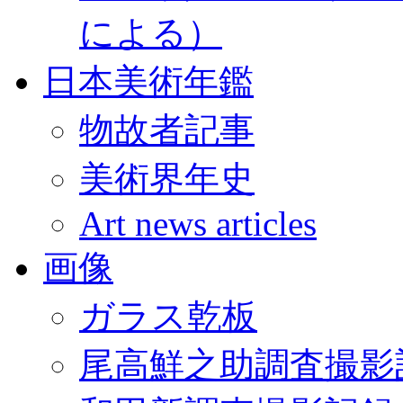
による）
日本美術年鑑
物故者記事
美術界年史
Art news articles
画像
ガラス乾板
尾高鮮之助調査撮影