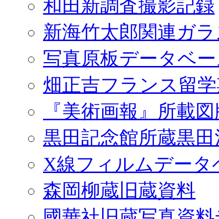
和田新調査撮影記録
新海竹太郎関連ガラ
写真原板データベー
畑正吉フランス留学
『美術画報』所載図
黒田記念館所蔵黒田
X線フィルムデータ
森岡柳蔵旧蔵資料
國華社旧蔵写真資料