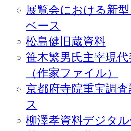
展覧会における新型
ベース
松島健旧蔵資料
笹木繁男氏主宰現代
（作家ファイル）
京都府寺院重宝調査
ス
柳澤孝資料デジタル