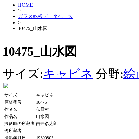
HOME
>
ガラス乾板データベース
>
10475_山水図
10475_山水図
サイズ:
キャビネ
分野:
絵
サイズ
キャビネ
原板番号
10475
作者名
伝雪村
作品名
山水図
撮影時の所蔵者
由井彦太郎
現所蔵者
撮影年月日
19300802