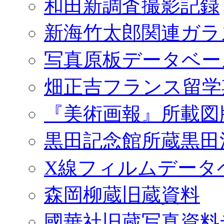
和田新調査撮影記録
新海竹太郎関連ガラ
写真原板データベー
畑正吉フランス留学
『美術画報』所載図
黒田記念館所蔵黒田
X線フィルムデータ
森岡柳蔵旧蔵資料
國華社旧蔵写真資料