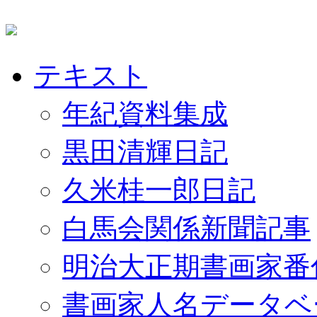
テキスト
年紀資料集成
黒田清輝日記
久米桂一郎日記
白馬会関係新聞記事
明治大正期書画家番
書画家人名データベ