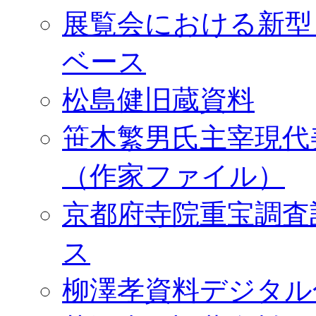
展覧会における新型
ベース
松島健旧蔵資料
笹木繁男氏主宰現代
（作家ファイル）
京都府寺院重宝調査
ス
柳澤孝資料デジタル