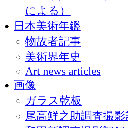
による）
日本美術年鑑
物故者記事
美術界年史
Art news articles
画像
ガラス乾板
尾高鮮之助調査撮影