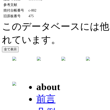
参考文献
焼付台帳番号
c-002
旧原板番号
475
このデータベースには他に
れています。
about
前言