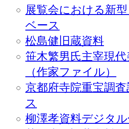
展覧会における新型
ベース
松島健旧蔵資料
笹木繁男氏主宰現代
（作家ファイル）
京都府寺院重宝調査
ス
柳澤孝資料デジタル