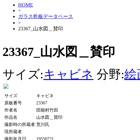
HOME
>
ガラス乾板データベース
>
23367_山水図＿賛印
23367_山水図＿賛印
サイズ:
キャビネ
分野:
絵
サイズ
キャビネ
原板番号
23367
作者名
田能村竹田
作品名
山水図＿賛印
撮影時の所蔵者
荒川氏
現所蔵者
撮影年月日
19550721