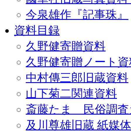
今泉雄作『記事珠』
資料目録
久野健寄贈資料
久野健寄贈ノート資
中村傳三郎旧蔵資料
山下菊二関連資料
斎藤たま 民俗調査
及川尊雄旧蔵 紙媒