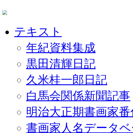
テキスト
年紀資料集成
黒田清輝日記
久米桂一郎日記
白馬会関係新聞記事
明治大正期書画家番
書画家人名データベ