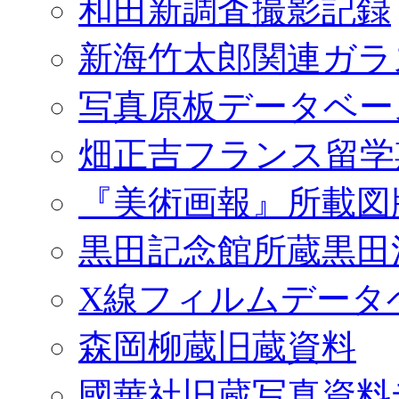
和田新調査撮影記録
新海竹太郎関連ガラ
写真原板データベー
畑正吉フランス留学
『美術画報』所載図
黒田記念館所蔵黒田
X線フィルムデータ
森岡柳蔵旧蔵資料
國華社旧蔵写真資料