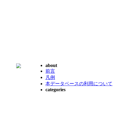
about
前言
凡例
本データベースの利用について
categories