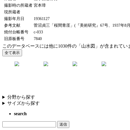
撮影時の所蔵者
宮本璋
現所蔵者
撮影年月日
19361127
参考文献
菅沼貞三「桜間青厓」(『美術研究』67号、1937年8月
焼付台帳番号
c-033
旧原板番号
7840
このデータベースには他に1030件の「山水図」が含まれてい
分野から探す
サイズから探す
search