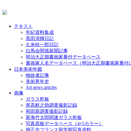
テキスト
年紀資料集成
黒田清輝日記
久米桂一郎日記
白馬会関係新聞記事
明治大正期書画家番付データベース
書画家人名データベース（明治大正期書画家番付
日本美術年鑑
物故者記事
美術界年史
Art news articles
画像
ガラス乾板
尾高鮮之助調査撮影記録
和田新調査撮影記録
新海竹太郎関連ガラス乾板
写真原板データベース（4×5カラー）
畑正吉フランス留学期写真資料