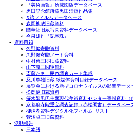
『美術画報』所載図版データベース
黒田記念館所蔵黒田清輝作品集
X線フィルムデータベース
森岡柳蔵旧蔵資料
國華社旧蔵写真資料データベース
今泉雄作『記事珠』
資料目録
久野健寄贈資料
久野健寄贈ノート資料
中村傳三郎旧蔵資料
山下菊二関連資料
斎藤たま 民俗調査カード集成
及川尊雄旧蔵 紙媒体資料目録データベース
展覧会における新型コロナウイルスの影響データ
松島健旧蔵資料
笹木繁男氏主宰現代美術資料センター寄贈資料（
京都府寺院重宝調査記録（赤松調書）データベー
柳澤孝資料デジタル化フィルム_リスト
菅沼貞三旧蔵資料
活動報告
日本語