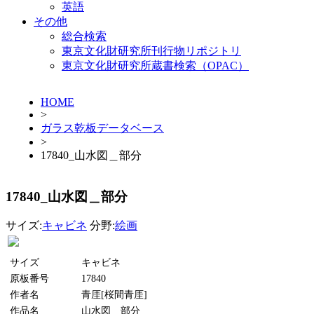
英語
その他
総合検索
東京文化財研究所刊行物リポジトリ
東京文化財研究所蔵書検索（OPAC）
HOME
>
ガラス乾板データベース
>
17840_山水図＿部分
17840_山水図＿部分
サイズ:
キャビネ
分野:
絵画
サイズ
キャビネ
原板番号
17840
作者名
青厓[桜間青厓]
作品名
山水図＿部分