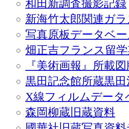
和田新調査撮影記録
新海竹太郎関連ガラ
写真原板データベー
畑正吉フランス留学
『美術画報』所載図
黒田記念館所蔵黒田
X線フィルムデータ
森岡柳蔵旧蔵資料
國華社旧蔵写真資料