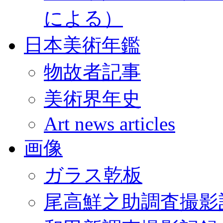
による）
日本美術年鑑
物故者記事
美術界年史
Art news articles
画像
ガラス乾板
尾高鮮之助調査撮影