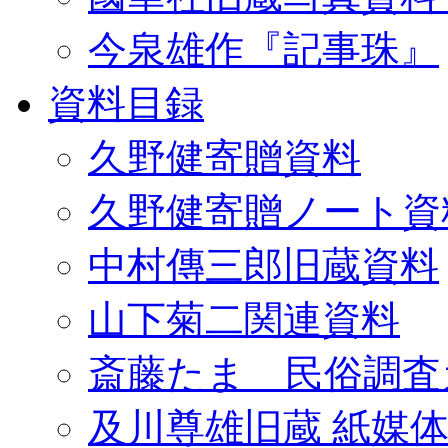
今泉雄作『記事珠』
資料目録
久野健寄贈資料
久野健寄贈ノート資
中村傳三郎旧蔵資料
山下菊二関連資料
斎藤たま 民俗調査
及川尊雄旧蔵 紙媒