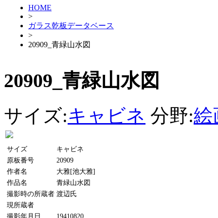
HOME
>
ガラス乾板データベース
>
20909_青緑山水図
20909_青緑山水図
サイズ:
キャビネ
分野:
絵
サイズ
キャビネ
原板番号
20909
作者名
大雅[池大雅]
作品名
青緑山水図
撮影時の所蔵者
渡辺氏
現所蔵者
撮影年月日
19410820