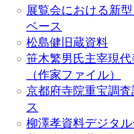
展覧会における新型
ベース
松島健旧蔵資料
笹木繁男氏主宰現代
（作家ファイル）
京都府寺院重宝調査
ス
柳澤孝資料デジタル