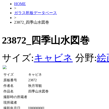
HOME
>
ガラス乾板データベース
>
23872_四季山水図巻
23872_四季山水図巻
サイズ:
キャビネ
分野:
絵
サイズ
キャビネ
原板番号
23872
作者名
秋月等観
作品名
四季山水図巻
撮影時の所蔵者
現所蔵者
撮影年月日
[00000000]