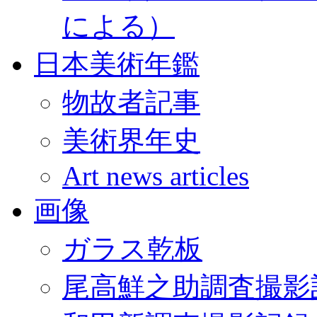
による）
日本美術年鑑
物故者記事
美術界年史
Art news articles
画像
ガラス乾板
尾高鮮之助調査撮影