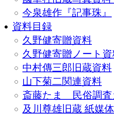
今泉雄作『記事珠』
資料目録
久野健寄贈資料
久野健寄贈ノート資
中村傳三郎旧蔵資料
山下菊二関連資料
斎藤たま 民俗調査
及川尊雄旧蔵 紙媒