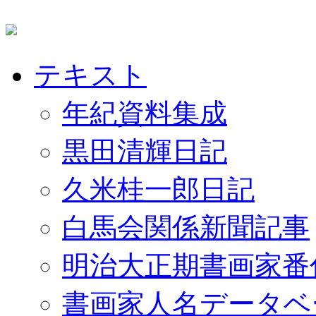
テキスト
年紀資料集成
黒田清輝日記
久米桂一郎日記
白馬会関係新聞記事
明治大正期書画家番
書画家人名データベ