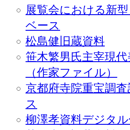
展覧会における新型
ベース
松島健旧蔵資料
笹木繁男氏主宰現代
（作家ファイル）
京都府寺院重宝調査
ス
柳澤孝資料デジタル