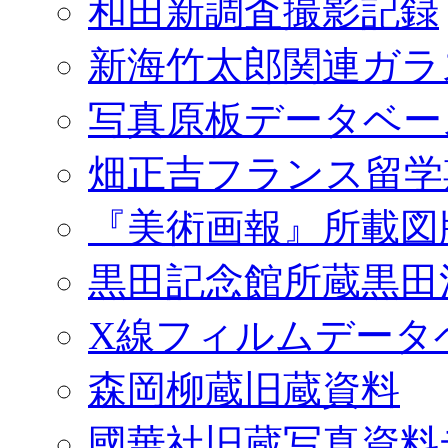
和田新調査撮影記録
新海竹太郎関連ガラ
写真原板データベー
畑正吉フランス留学
『美術画報』所載図
黒田記念館所蔵黒田
X線フィルムデータ
森岡柳蔵旧蔵資料
國華社旧蔵写真資料