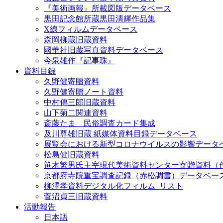
『美術画報』所載図版データベース
黒田記念館所蔵黒田清輝作品集
X線フィルムデータベース
森岡柳蔵旧蔵資料
國華社旧蔵写真資料データベース
今泉雄作『記事珠』
資料目録
久野健寄贈資料
久野健寄贈ノート資料
中村傳三郎旧蔵資料
山下菊二関連資料
斎藤たま 民俗調査カード集成
及川尊雄旧蔵 紙媒体資料目録データベース
展覧会における新型コロナウイルスの影響データ
松島健旧蔵資料
笹木繁男氏主宰現代美術資料センター寄贈資料（
京都府寺院重宝調査記録（赤松調書）データベー
柳澤孝資料デジタル化フィルム_リスト
菅沼貞三旧蔵資料
活動報告
日本語