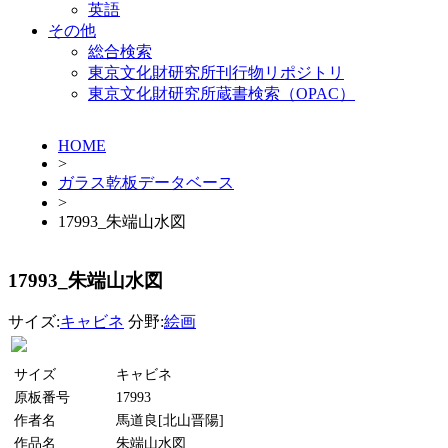
英語
その他
総合検索
東京文化財研究所刊行物リポジトリ
東京文化財研究所蔵書検索（OPAC）
HOME
>
ガラス乾板データベース
>
17993_朱端山水図
17993_朱端山水図
サイズ:
キャビネ
分野:
絵画
サイズ
キャビネ
原板番号
17993
作者名
馬道良[北山晋陽]
作品名
朱端山水図