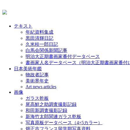
テキスト
年紀資料集成
黒田清輝日記
久米桂一郎日記
白馬会関係新聞記事
明治大正期書画家番付データベース
書画家人名データベース（明治大正期書画家番付
日本美術年鑑
物故者記事
美術界年史
Art news articles
画像
ガラス乾板
尾高鮮之助調査撮影記録
和田新調査撮影記録
新海竹太郎関連ガラス乾板
写真原板データベース（4×5カラー）
畑正吉フランス留学期写真資料