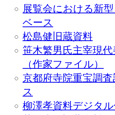
展覧会における新型
ベース
松島健旧蔵資料
笹木繁男氏主宰現代
（作家ファイル）
京都府寺院重宝調査
ス
柳澤孝資料デジタル