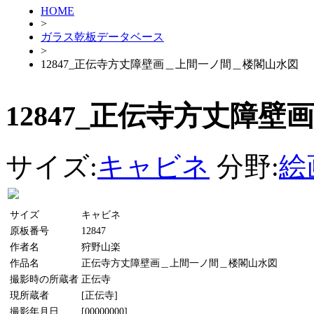
HOME
>
ガラス乾板データベース
>
12847_正伝寺方丈障壁画＿上間一ノ間＿楼閣山水図
12847_正伝寺方丈障
サイズ:
キャビネ
分野:
絵
サイズ
キャビネ
原板番号
12847
作者名
狩野山楽
作品名
正伝寺方丈障壁画＿上間一ノ間＿楼閣山水図
撮影時の所蔵者
正伝寺
現所蔵者
[正伝寺]
撮影年月日
[00000000]