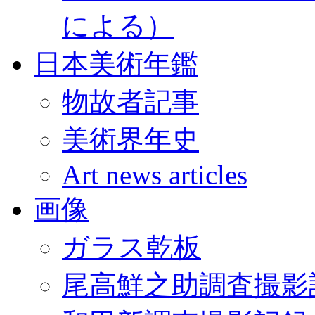
による）
日本美術年鑑
物故者記事
美術界年史
Art news articles
画像
ガラス乾板
尾高鮮之助調査撮影