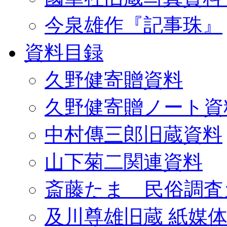
今泉雄作『記事珠』
資料目録
久野健寄贈資料
久野健寄贈ノート資
中村傳三郎旧蔵資料
山下菊二関連資料
斎藤たま 民俗調査
及川尊雄旧蔵 紙媒