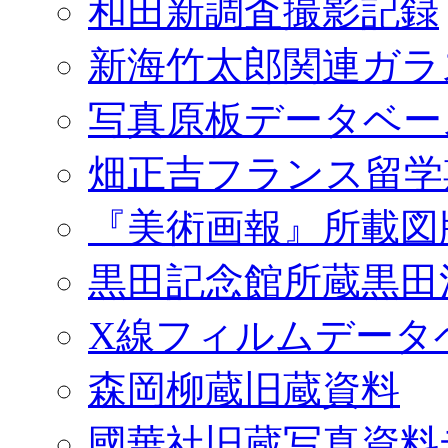
和田新調査撮影記録
新海竹太郎関連ガラ
写真原板データベー
畑正吉フランス留学
『美術画報』所載図
黒田記念館所蔵黒田
X線フィルムデータ
森岡柳蔵旧蔵資料
國華社旧蔵写真資料