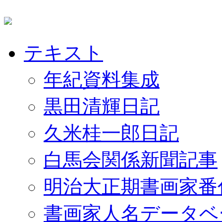
テキスト
年紀資料集成
黒田清輝日記
久米桂一郎日記
白馬会関係新聞記事
明治大正期書画家番
書画家人名データベ