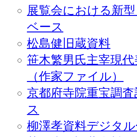
展覧会における新型
ベース
松島健旧蔵資料
笹木繁男氏主宰現代
（作家ファイル）
京都府寺院重宝調査
ス
柳澤孝資料デジタル