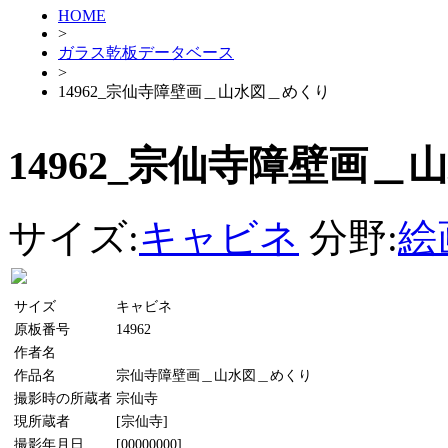
HOME
>
ガラス乾板データベース
>
14962_宗仙寺障壁画＿山水図＿めくり
14962_宗仙寺障壁画
サイズ:
キャビネ
分野:
絵
サイズ
キャビネ
原板番号
14962
作者名
作品名
宗仙寺障壁画＿山水図＿めくり
撮影時の所蔵者
宗仙寺
現所蔵者
[宗仙寺]
撮影年月日
[00000000]