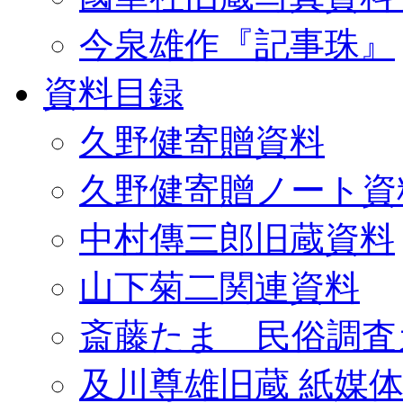
今泉雄作『記事珠』
資料目録
久野健寄贈資料
久野健寄贈ノート資
中村傳三郎旧蔵資料
山下菊二関連資料
斎藤たま 民俗調査
及川尊雄旧蔵 紙媒