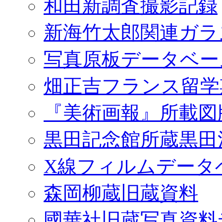
和田新調査撮影記録
新海竹太郎関連ガラ
写真原板データベー
畑正吉フランス留学
『美術画報』所載図
黒田記念館所蔵黒田
X線フィルムデータ
森岡柳蔵旧蔵資料
國華社旧蔵写真資料