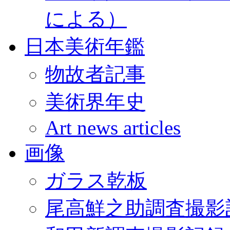
による）
日本美術年鑑
物故者記事
美術界年史
Art news articles
画像
ガラス乾板
尾高鮮之助調査撮影