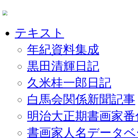
テキスト
年紀資料集成
黒田清輝日記
久米桂一郎日記
白馬会関係新聞記事
明治大正期書画家番
書画家人名データベ