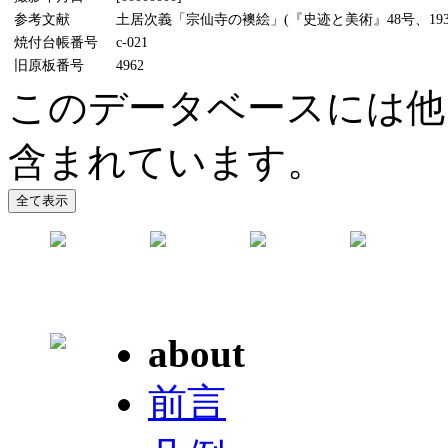
参考文献
土居次義「宗仙寺の襖絵」(『史迹と美術』48号、1934
焼付台帳番号
c-021
旧原板番号
4962
このデータベースには他
含まれています。
about
前言