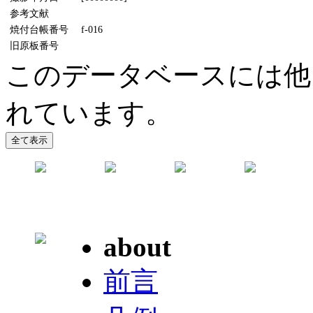
参考文献
焼付台帳番号
f-016
旧原板番号
このデータベースには他に
れています。
about
前言