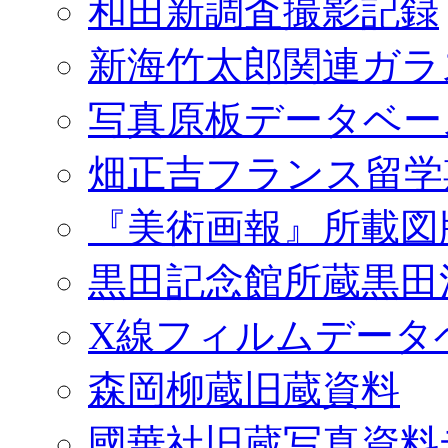
和田新調査撮影記録
新海竹太郎関連ガラ
写真原板データベー
畑正吉フランス留学
『美術画報』所載図
黒田記念館所蔵黒田
X線フィルムデータ
森岡柳蔵旧蔵資料
國華社旧蔵写真資料