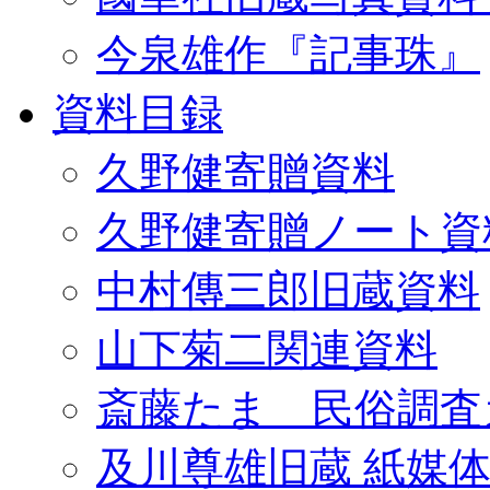
今泉雄作『記事珠』
資料目録
久野健寄贈資料
久野健寄贈ノート資
中村傳三郎旧蔵資料
山下菊二関連資料
斎藤たま 民俗調査
及川尊雄旧蔵 紙媒