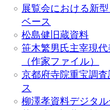
展覧会における新型
ベース
松島健旧蔵資料
笹木繁男氏主宰現代
（作家ファイル）
京都府寺院重宝調査
ス
柳澤孝資料デジタル