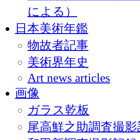
による）
日本美術年鑑
物故者記事
美術界年史
Art news articles
画像
ガラス乾板
尾高鮮之助調査撮影