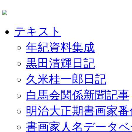
テキスト
年紀資料集成
黒田清輝日記
久米桂一郎日記
白馬会関係新聞記事
明治大正期書画家番
書画家人名データベ