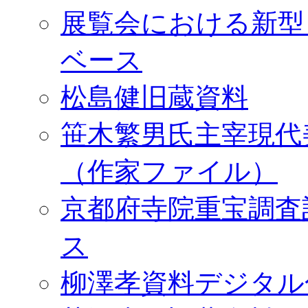
展覧会における新型
ベース
松島健旧蔵資料
笹木繁男氏主宰現代
（作家ファイル）
京都府寺院重宝調査
ス
柳澤孝資料デジタル