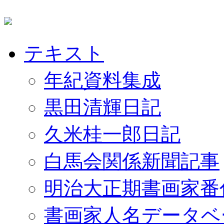
テキスト
年紀資料集成
黒田清輝日記
久米桂一郎日記
白馬会関係新聞記事
明治大正期書画家番
書画家人名データベ