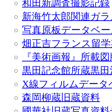
和田新調査撮影記録
新海竹太郎関連ガラ
写真原板データベー
畑正吉フランス留学
『美術画報』所載図
黒田記念館所蔵黒田
X線フィルムデータ
森岡柳蔵旧蔵資料
國華社旧蔵写真資料