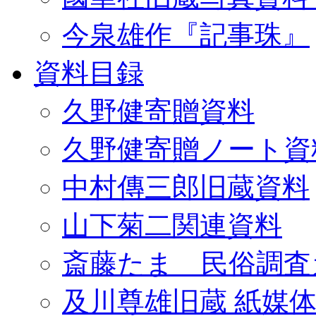
今泉雄作『記事珠』
資料目録
久野健寄贈資料
久野健寄贈ノート資
中村傳三郎旧蔵資料
山下菊二関連資料
斎藤たま 民俗調査
及川尊雄旧蔵 紙媒