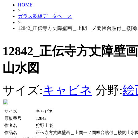
HOME
>
ガラス乾板データベース
>
12842_正伝寺方丈障壁画＿上間一ノ間帳台貼付＿楼閣
12842_正伝寺方丈障
山水図
サイズ:
キャビネ
分野:
絵
サイズ
キャビネ
原板番号
12842
作者名
狩野山楽
作品名
正伝寺方丈障壁画＿上間一ノ間帳台貼付＿楼閣山水