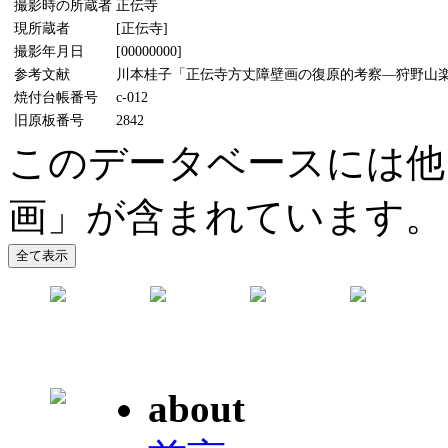
撮影時の所蔵者
正伝寺
現所蔵者
[正伝寺]
撮影年月日
[00000000]
参考文献
川本桂子「正伝寺方丈障壁画の復原的考察―狩野山楽研究
焼付台帳番号
c-012
旧原板番号
2842
このデータベースには他
画」が含まれています。
about