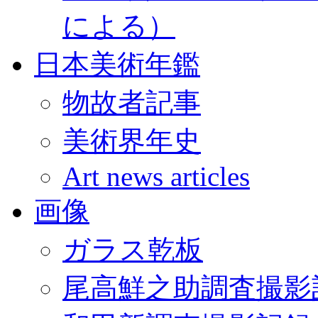
による）
日本美術年鑑
物故者記事
美術界年史
Art news articles
画像
ガラス乾板
尾高鮮之助調査撮影