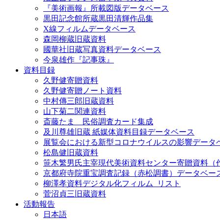
『美術画報』所載図版データベース
黒田記念館所蔵黒田清輝作品集
X線フィルムデータベース
森岡柳蔵旧蔵資料
國華社旧蔵写真資料データベース
今泉雄作『記事珠』
資料目録
久野健寄贈資料
久野健寄贈ノート資料
中村傳三郎旧蔵資料
山下菊二関連資料
斎藤たま 民俗調査カード集成
及川尊雄旧蔵 紙媒体資料目録データベース
展覧会における新型コロナウイルスの影響データ
松島健旧蔵資料
笹木繁男氏主宰現代美術資料センター寄贈資料（
京都府寺院重宝調査記録（赤松調書）データベー
柳澤孝資料デジタル化フィルム_リスト
菅沼貞三旧蔵資料
活動報告
日本語