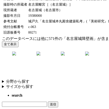
撮影時の所蔵者
名古屋離宮［（名古屋城）］
現所蔵者
名古屋城（名古屋市）
撮影年月日
19380000
参考文献
城戸久「名古屋城本丸殿舍建築私考」(『美術研究』11
焼付台帳番号
c-063
旧原板番号
00271
このデータベースには他に571件の「名古屋城障壁画」が含
分野から探す
サイズから探す
search