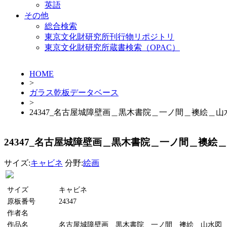
英語
その他
総合検索
東京文化財研究所刊行物リポジトリ
東京文化財研究所蔵書検索（OPAC）
HOME
>
ガラス乾板データベース
>
24347_名古屋城障壁画＿黒木書院＿一ノ間＿襖絵＿山
24347_名古屋城障壁画＿黒木書院＿一ノ間＿襖絵
サイズ:
キャビネ
分野:
絵画
サイズ
キャビネ
原板番号
24347
作者名
作品名
名古屋城障壁画＿黒木書院＿一ノ間＿襖絵＿山水図