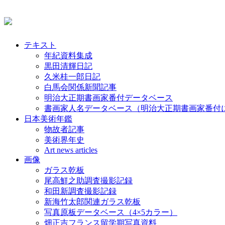
テキスト
年紀資料集成
黒田清輝日記
久米桂一郎日記
白馬会関係新聞記事
明治大正期書画家番付データベース
書画家人名データベース（明治大正期書画家番付
日本美術年鑑
物故者記事
美術界年史
Art news articles
画像
ガラス乾板
尾高鮮之助調査撮影記録
和田新調査撮影記録
新海竹太郎関連ガラス乾板
写真原板データベース（4×5カラー）
畑正吉フランス留学期写真資料