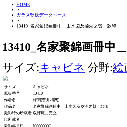
HOME
>
ガラス乾板データベース
>
13410_名家聚錦画冊中＿山水図及菱湖之賛＿款印
13410_名家聚錦画冊
サイズ:
キャビネ
分野:
絵
サイズ
キャビネ
原板番号
13410
作者名
梅関[菅井梅関]
作品名
名家聚錦画冊中＿山水図及菱湖之賛＿款印
撮影時の所蔵者
双軒庵＿売立
現所蔵者
撮影年月日
[00000000]