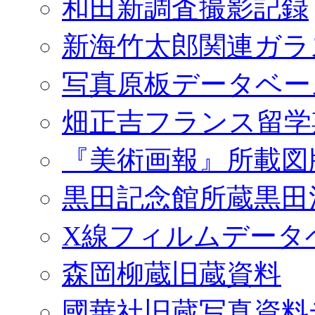
和田新調査撮影記録
新海竹太郎関連ガラ
写真原板データベー
畑正吉フランス留学
『美術画報』所載図
黒田記念館所蔵黒田
X線フィルムデータ
森岡柳蔵旧蔵資料
國華社旧蔵写真資料