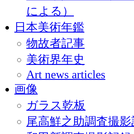
による）
日本美術年鑑
物故者記事
美術界年史
Art news articles
画像
ガラス乾板
尾高鮮之助調査撮影