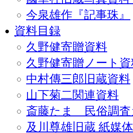
今泉雄作『記事珠』
資料目録
久野健寄贈資料
久野健寄贈ノート資
中村傳三郎旧蔵資料
山下菊二関連資料
斎藤たま 民俗調査
及川尊雄旧蔵 紙媒