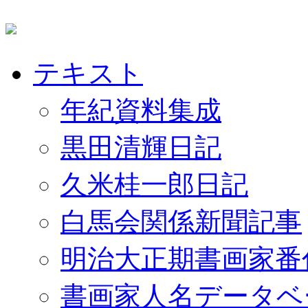
テキスト
年紀資料集成
黒田清輝日記
久米桂一郎日記
白馬会関係新聞記事
明治大正期書画家番
書画家人名データベ