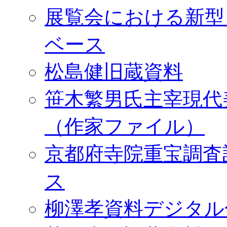
展覧会における新型
ベース
松島健旧蔵資料
笹木繁男氏主宰現代
（作家ファイル）
京都府寺院重宝調査
ス
柳澤孝資料デジタル