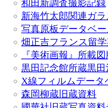
和田新調査撮影記録
新海竹太郎関連ガラ
写真原板データベー
畑正吉フランス留学
『美術画報』所載図
黒田記念館所蔵黒田
X線フィルムデータ
森岡柳蔵旧蔵資料
國華社旧蔵写真資料