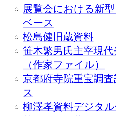
展覧会における新型
ベース
松島健旧蔵資料
笹木繁男氏主宰現代
（作家ファイル）
京都府寺院重宝調査
ス
柳澤孝資料デジタル