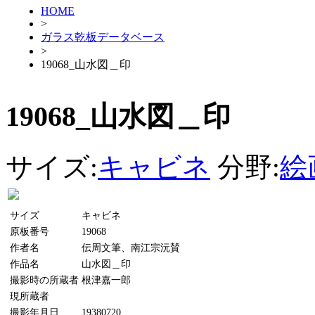
HOME
>
ガラス乾板データベース
>
19068_山水図＿印
19068_山水図＿印
サイズ:
キャビネ
分野:
絵
サイズ
キャビネ
原板番号
19068
作者名
伝周文筆、南江宗沅賛
作品名
山水図＿印
撮影時の所蔵者
根津嘉一郎
現所蔵者
撮影年月日
19380720