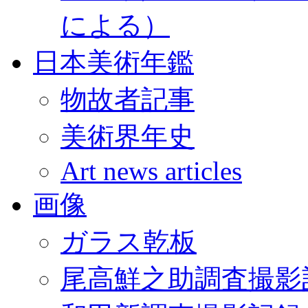
による）
日本美術年鑑
物故者記事
美術界年史
Art news articles
画像
ガラス乾板
尾高鮮之助調査撮影