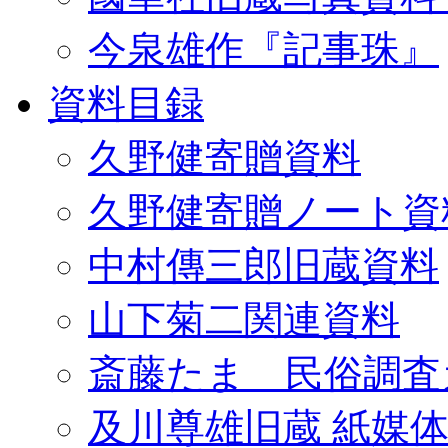
今泉雄作『記事珠』
資料目録
久野健寄贈資料
久野健寄贈ノート資
中村傳三郎旧蔵資料
山下菊二関連資料
斎藤たま 民俗調査
及川尊雄旧蔵 紙媒