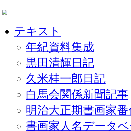
テキスト
年紀資料集成
黒田清輝日記
久米桂一郎日記
白馬会関係新聞記事
明治大正期書画家番
書画家人名データベ