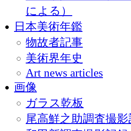
による）
日本美術年鑑
物故者記事
美術界年史
Art news articles
画像
ガラス乾板
尾高鮮之助調査撮影