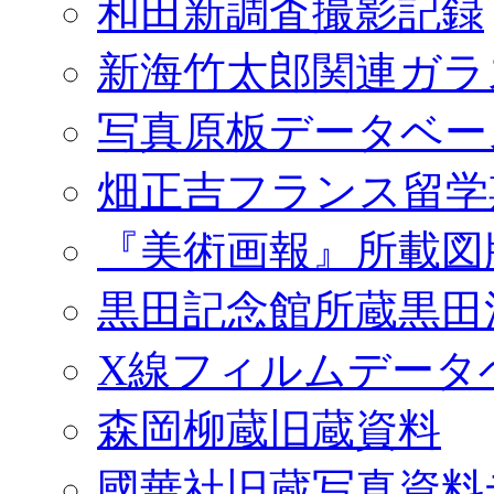
和田新調査撮影記録
新海竹太郎関連ガラ
写真原板データベー
畑正吉フランス留学
『美術画報』所載図
黒田記念館所蔵黒田
X線フィルムデータ
森岡柳蔵旧蔵資料
國華社旧蔵写真資料