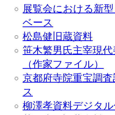
展覧会における新型
ベース
松島健旧蔵資料
笹木繁男氏主宰現代
（作家ファイル）
京都府寺院重宝調査
ス
柳澤孝資料デジタル