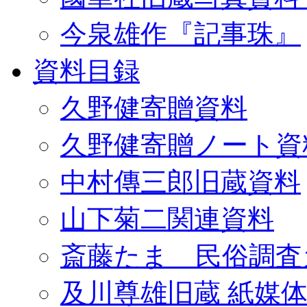
今泉雄作『記事珠』
資料目録
久野健寄贈資料
久野健寄贈ノート資
中村傳三郎旧蔵資料
山下菊二関連資料
斎藤たま 民俗調査
及川尊雄旧蔵 紙媒