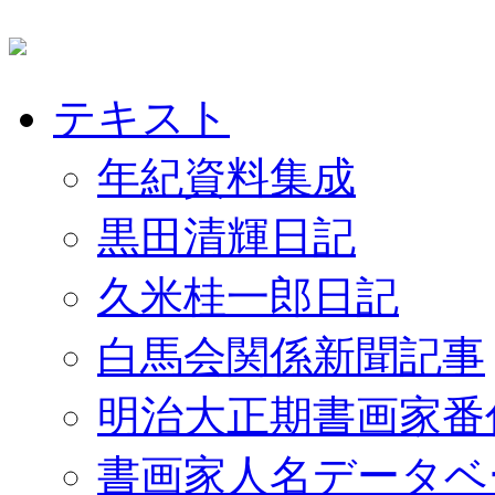
テキスト
年紀資料集成
黒田清輝日記
久米桂一郎日記
白馬会関係新聞記事
明治大正期書画家番
書画家人名データベ