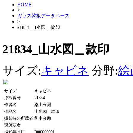
HOME
>
ガラス乾板データベース
>
21834_山水図＿款印
21834_山水図＿款印
サイズ:
キャビネ
分野:
絵
サイズ
キャビネ
原板番号
21834
作者名
桑山玉洲
作品名
山水図＿款印
撮影時の所蔵者
和中金助
現所蔵者
撮影年月日
[00000000]