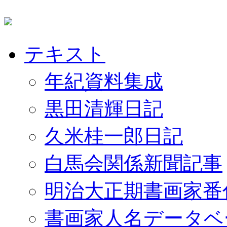
テキスト
年紀資料集成
黒田清輝日記
久米桂一郎日記
白馬会関係新聞記事
明治大正期書画家番
書画家人名データベ