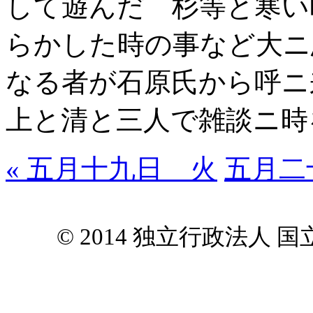
して遊んだ 杉等と寒い
らかした時の事など大ニ
なる者が石原氏から呼ニ
上と清と三人で雑談ニ時
« 五月十九日 火
五月二
© 2014 独立行政法人