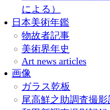
による）
日本美術年鑑
物故者記事
美術界年史
Art news articles
画像
ガラス乾板
尾高鮮之助調査撮影