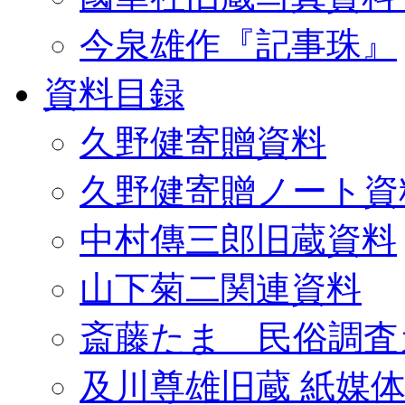
今泉雄作『記事珠』
資料目録
久野健寄贈資料
久野健寄贈ノート資
中村傳三郎旧蔵資料
山下菊二関連資料
斎藤たま 民俗調査
及川尊雄旧蔵 紙媒