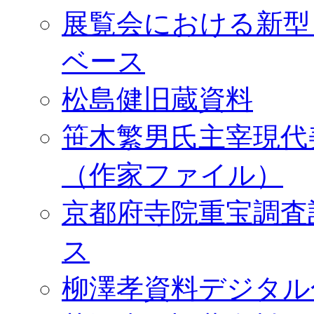
展覧会における新型
ベース
松島健旧蔵資料
笹木繁男氏主宰現代
（作家ファイル）
京都府寺院重宝調査
ス
柳澤孝資料デジタル