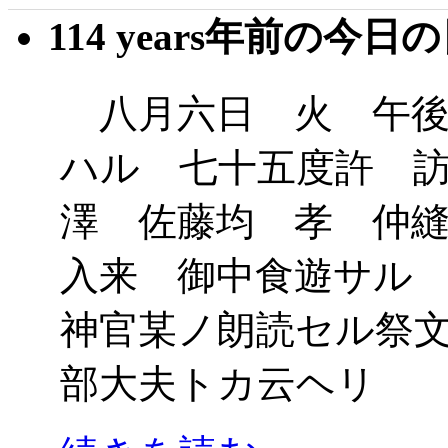
114 years年前の今日
八月六日 火 午後
ハル 七十五度許 
澤 佐藤均 孝 仲
入来 御中食遊サル
神官某ノ朗読セル祭
部大夫トカ云ヘリ