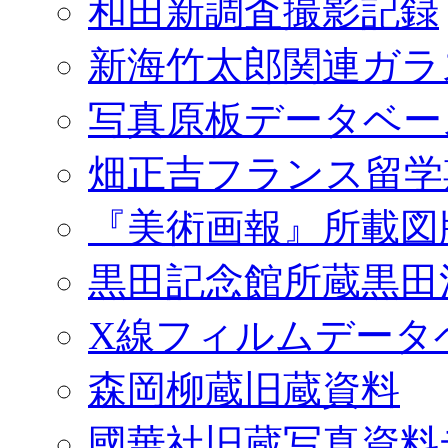
和田新調査撮影記録
新海竹太郎関連ガラ
写真原板データベー
畑正吉フランス留学
『美術画報』所載図
黒田記念館所蔵黒田
X線フィルムデータ
森岡柳蔵旧蔵資料
國華社旧蔵写真資料