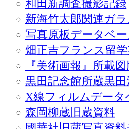
和田新調査撮影記録
新海竹太郎関連ガラ
写真原板データベー
畑正吉フランス留学
『美術画報』所載図
黒田記念館所蔵黒田
X線フィルムデータ
森岡柳蔵旧蔵資料
國華社旧蔵写真資料