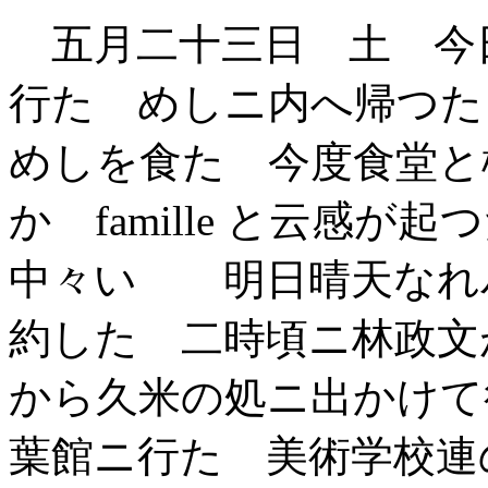
五月二十三日 土 今
行た めしニ内へ帰つた
めしを食た 今度食堂と
か famille と云感
中々いゝ 明日晴天なれ
約した 二時頃ニ林政文
から久米の処ニ出かけて
葉館ニ行た 美術学校連