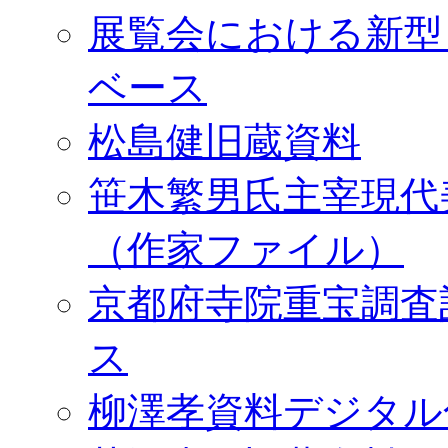
展覧会における新型
ベース
松島健旧蔵資料
笹木繁男氏主宰現代
（作家ファイル）
京都府寺院重宝調査
ス
柳澤孝資料デジタル