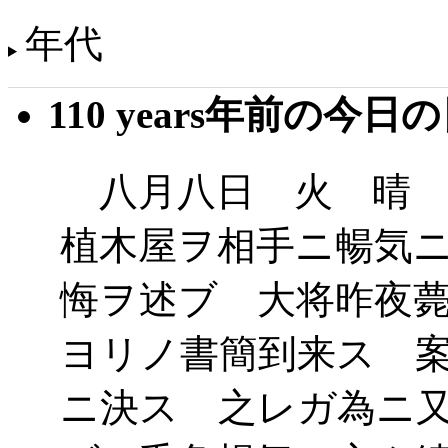
年代
110 years年前の今日
八月八日 火 晴 
植木屋ヲ相手ニ暢気
悔ヲ述ブ 大将昨夜
ヨリノ書簡到来ス 
ニ決ス 之レガ為ニ