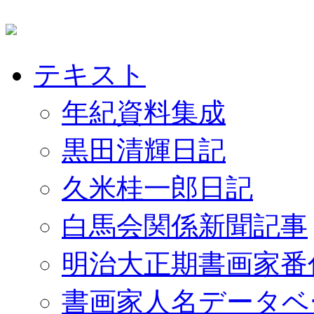
テキスト
年紀資料集成
黒田清輝日記
久米桂一郎日記
白馬会関係新聞記事
明治大正期書画家番
書画家人名データベ