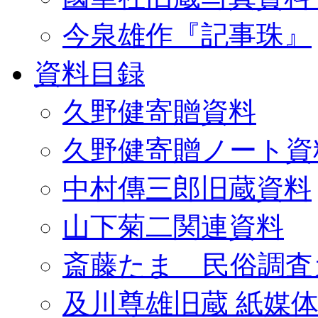
今泉雄作『記事珠』
資料目録
久野健寄贈資料
久野健寄贈ノート資
中村傳三郎旧蔵資料
山下菊二関連資料
斎藤たま 民俗調査
及川尊雄旧蔵 紙媒