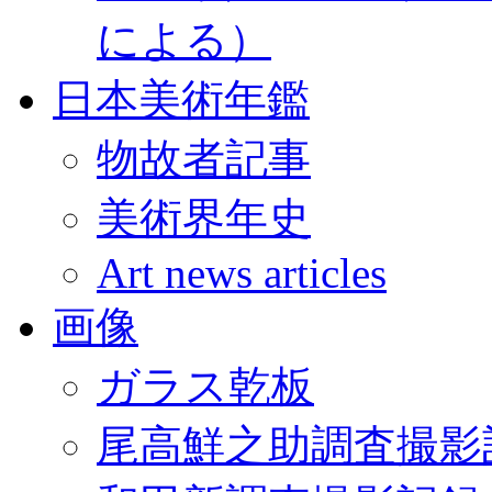
による）
日本美術年鑑
物故者記事
美術界年史
Art news articles
画像
ガラス乾板
尾高鮮之助調査撮影