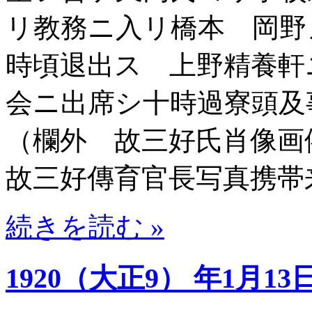
リ教務ニ入リ橋本 岡野
時頃退出ス 上野精養軒
会ニ出席シ十時過寮頭
（欄外 故三好氏肖像
故三好傳育官長写真携帯
続きを読む »
1920（大正9） 年1月13