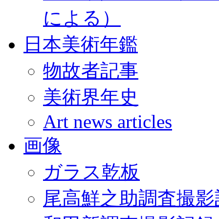
による）
日本美術年鑑
物故者記事
美術界年史
Art news articles
画像
ガラス乾板
尾高鮮之助調査撮影