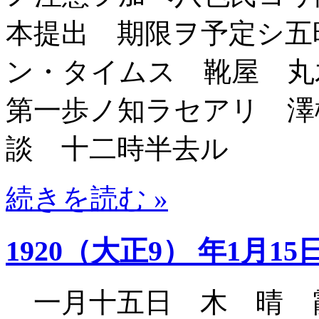
本提出 期限ヲ予定シ五
ン・タイムス 靴屋 丸
第一歩ノ知ラセアリ 澤
談 十二時半去ル
続きを読む »
1920（大正9） 年1月15
一月十五日 木 晴 