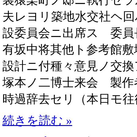
夫レヨリ築地水交社ヘ回
設委員会ニ出席ス 委
有坂中将其他ト参考館敷
設計ニ付種々意見ノ交
塚本ノ二博士来会 製作
時過辞去セリ（本日モ往
続きを読む »