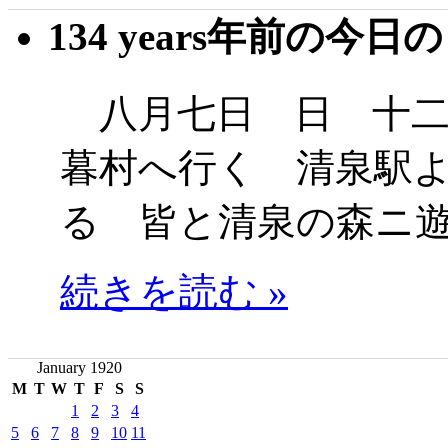
134 years年前の今日
八月七日 日 十二
暮村へ行く 清泉駅
る 皆と清泉の森ニ
続きを読む »
January 1920
M
T
W
T
F
S
S
1
2
3
4
5
6
7
8
9
10
11