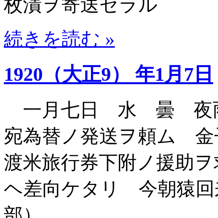
枚漬ヲ寄送セラル
続きを読む »
1920（大正9） 年1月7日
一月七日 水 曇 夜
宛為替ノ発送ヲ頼ム 
渡米旅行券下附ノ援助ヲ
ヘ差向ケタリ 今朝猿回
部）