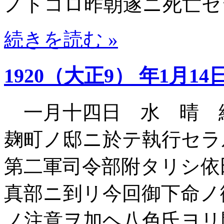
ノトコロ昨朝遂ニ死亡セ
続きを読む »
1920（大正9） 年1月14
一月十四日 水 晴 
麹町ノ邸ニ於テ執行セラ
第二軍司令部附タリシ依
真部ニ到リ今回御下命ノ
ノ注意ヲ加ヘ八色氏ヨリ