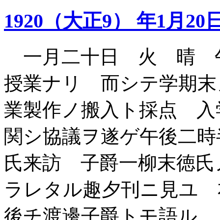
1920（大正9） 年1月20
一月二十日 火 晴 
授業ナリ 而シテ学期末
業製作ノ搬入ト採点 入
関シ協議ヲ遂ゲ午後二時
氏来訪 子爵一柳末徳氏
ラレタル趣夕刊ニ見ユ
後チ渡邊子爵トモ語ル