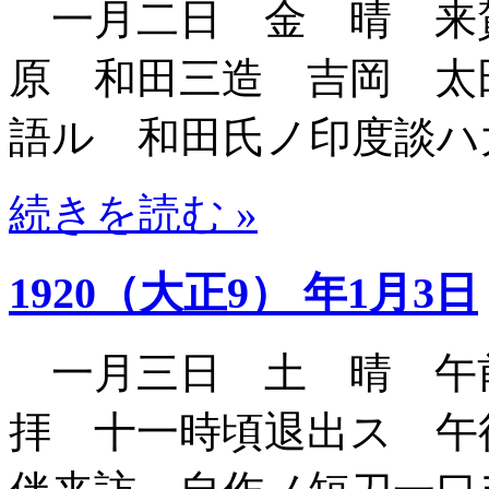
一月二日 金 晴 来
原 和田三造 吉岡 太
語ル 和田氏ノ印度談ハ
続きを読む »
1920（大正9） 年1月3日
一月三日 土 晴 午
拝 十一時頃退出ス 午