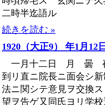
時頃帰宅ス 玄関ニテ久
二時半迄語ル
続きを読む »
1920（大正9） 年1月12
一月十二日 月 曇 
到リ直ニ院長ニ面会シ新
法ニ関シテ意見ヲ交換ス
望ヲ告ゲ又同氏ヨリ学校