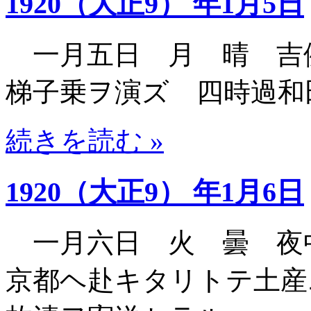
1920（大正9） 年1月5日
一月五日 月 晴 吉
梯子乗ヲ演ズ 四時過和
続きを読む »
1920（大正9） 年1月6日
一月六日 火 曇 夜
京都ヘ赴キタリトテ土産