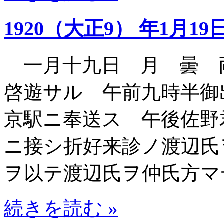
1920（大正9） 年1月19
一月十九日 月 曇 
啓遊サル 午前九時半御
京駅ニ奉送ス 午後佐野
ニ接シ折好来診ノ渡辺氏
ヲ以テ渡辺氏ヲ仲氏方マ
続きを読む »