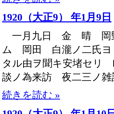
1920（大正9） 年1月9日
一月九日 金 晴 岡
ム 岡田 白瀧ノ二氏ヨ
タル由ヲ聞キ安堵セリ 
談ノ為来訪 夜二三ノ雑
続きを読む »
1920（大正9） 年1月10