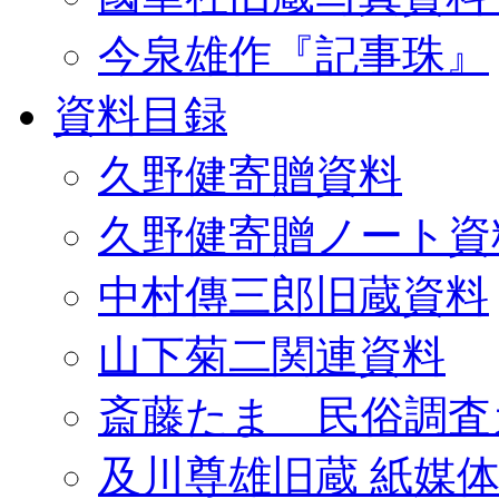
今泉雄作『記事珠』
資料目録
久野健寄贈資料
久野健寄贈ノート資
中村傳三郎旧蔵資料
山下菊二関連資料
斎藤たま 民俗調査
及川尊雄旧蔵 紙媒