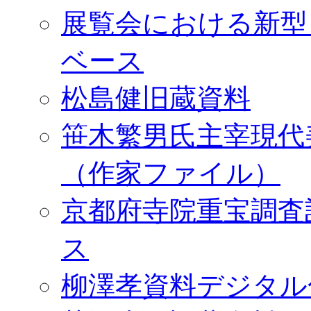
展覧会における新型
ベース
松島健旧蔵資料
笹木繁男氏主宰現代
（作家ファイル）
京都府寺院重宝調査
ス
柳澤孝資料デジタル