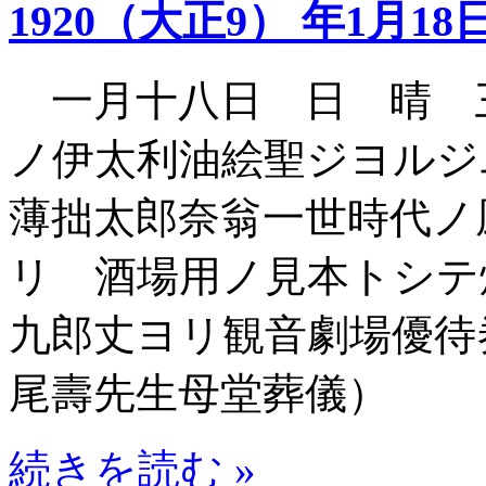
1920（大正9） 年1月18
一月十八日 日 晴 
ノ伊太利油絵聖ジヨル
薄拙太郎奈翁一世時代ノ
リ 酒場用ノ見本トシテ
九郎丈ヨリ観音劇場優待
尾壽先生母堂葬儀）
続きを読む »