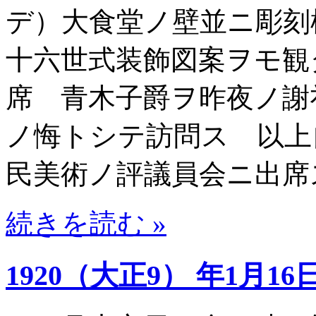
デ）大食堂ノ壁並ニ彫刻
十六世式装飾図案ヲモ観
席 青木子爵ヲ昨夜ノ謝
ノ悔トシテ訪問ス 以上
民美術ノ評議員会ニ出席
続きを読む »
1920（大正9） 年1月16