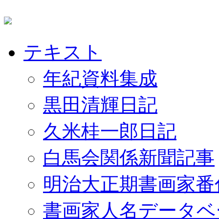
テキスト
年紀資料集成
黒田清輝日記
久米桂一郎日記
白馬会関係新聞記事
明治大正期書画家番
書画家人名データベ