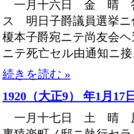
一月十六日 金 晴 
ス 明日子爵議員選挙ニ
榎本子爵宛ニテ尚友会ヘ
ニテ死亡セル由通知ニ接
続きを読む »
1920（大正9） 年1月17
一月十七日 土 晴 
裏猿楽町ノ邸ニ執行セ