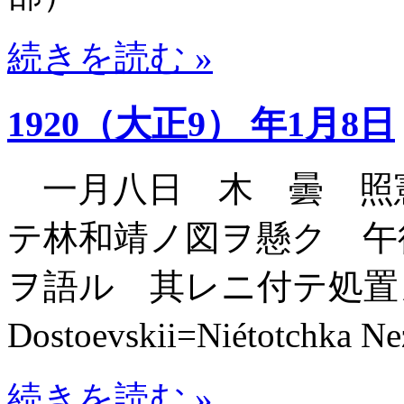
続きを読む »
1920（大正9） 年1月8日
一月八日 木 曇 照
テ林和靖ノ図ヲ懸ク 午
ヲ語ル 其レニ付テ処
Dostoevskii=Niétotchka
続きを読む »