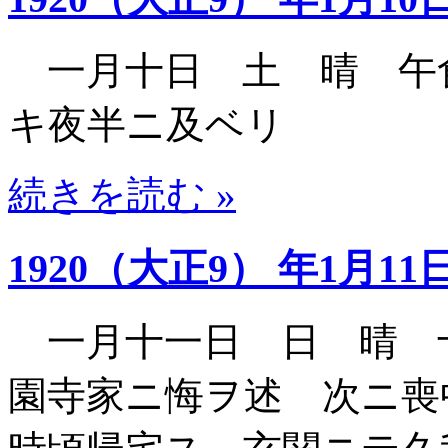
一月十日 土 晴 午
キ夜半ニ及ベリ
続きを読む »
1920（大正9） 年1月11
一月十一日 日 晴 
園寺家ニ悔ヲ述 次ニ喪