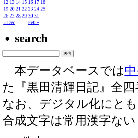
12
13
14
15
16
17
18
19
20
21
22
23
24
25
26
27
28
29
30
31
« Dec
Feb »
search
本データベースでは
中
た『黒田清輝日記』全四
なお、デジタル化にとも
合成文字は常用漢字ない