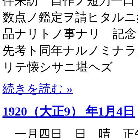
伴来訪 自作ノ短刀一口
数点ノ鑑定ヲ請ヒタルニ
品ナリトノ事ナリ 記念
先考ト同年ナルノミナラ
リテ懐シサニ堪ヘズ
続きを読む »
1920（大正9） 年1月4日
一月四日 日 晴 正