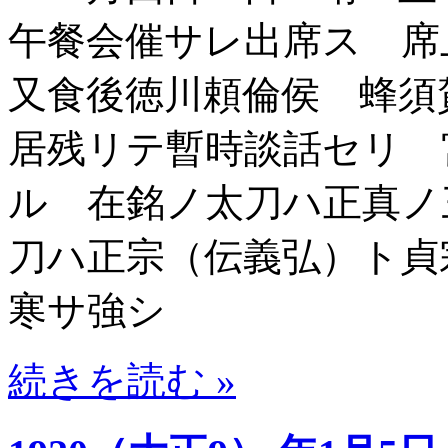
午餐会催サレ出席ス 
又食後徳川頼倫侯 蜂須
居残リテ暫時談話セリ 
ル 在銘ノ太刀ハ正真ノ
刀ハ正宗（伝義弘）ト貞
寒サ強シ
続きを読む »