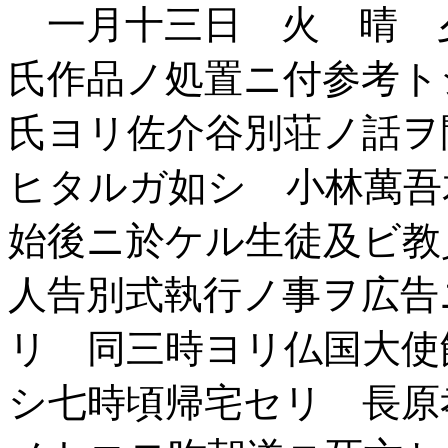
一月十三日 火 晴 
氏作品ノ処置ニ付参考ト
氏ヨリ佐介谷別荘ノ話ヲ
ヒタルガ如シ 小林萬吾
始後ニ於ケル生徒及ビ教
人告別式執行ノ事ヲ広告
リ 同三時ヨリ仏国大使
シ七時頃帰宅セリ 長原