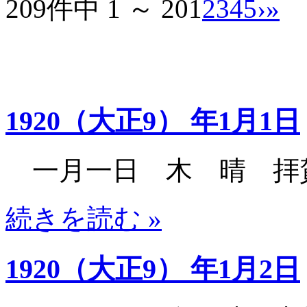
209件中 1 ～ 20
1
2
3
4
5
›
»
1920（大正9） 年1月1日
一月一日 木 晴 拝
続きを読む »
1920（大正9） 年1月2日