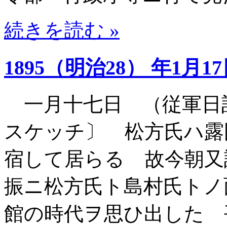
続きを読む »
1895（明治28） 年1月1
一月十七日 （従軍日
スケッチ〕 松方氏ハ露
宿して居らるゝ故今朝又
振ニ松方氏ト島村氏トノ
館の時代ヲ思ひ出した 