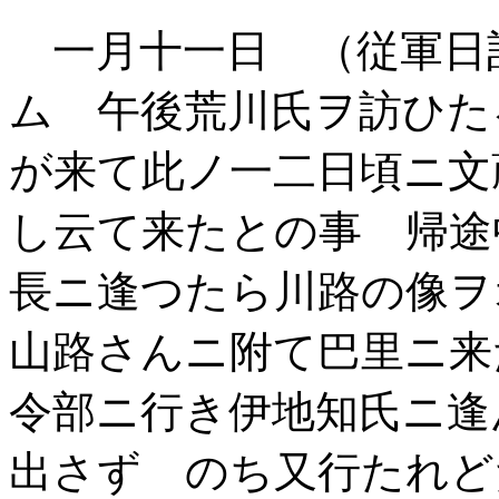
一月十一日 （従軍日
ム 午後荒川氏ヲ訪ひた
が来て此ノ一二日頃ニ文
し云て来たとの事 帰途
長ニ逢つたら川路の像ヲ
山路さんニ附て巴里ニ来
令部ニ行き伊地知氏ニ逢
出さず のち又行たれど