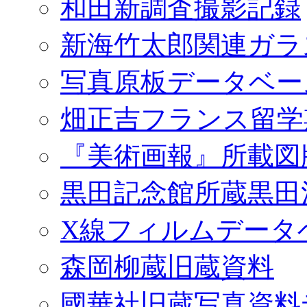
和田新調査撮影記録
新海竹太郎関連ガラ
写真原板データベー
畑正吉フランス留学
『美術画報』所載図
黒田記念館所蔵黒田
X線フィルムデータ
森岡柳蔵旧蔵資料
國華社旧蔵写真資料