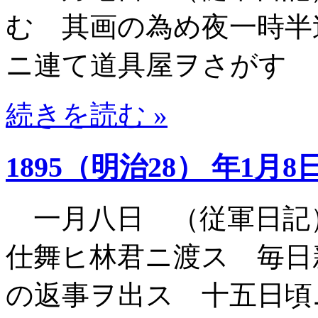
む 其画の為め夜一時半
ニ連て道具屋ヲさがす
続きを読む »
1895（明治28） 年1月8
一月八日 （従軍日記
仕舞ヒ林君ニ渡ス 毎日
の返事ヲ出ス 十五日頃