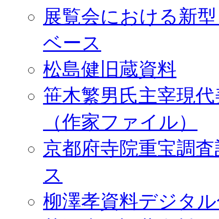
展覧会における新型
ベース
松島健旧蔵資料
笹木繁男氏主宰現代
（作家ファイル）
京都府寺院重宝調査
ス
柳澤孝資料デジタル