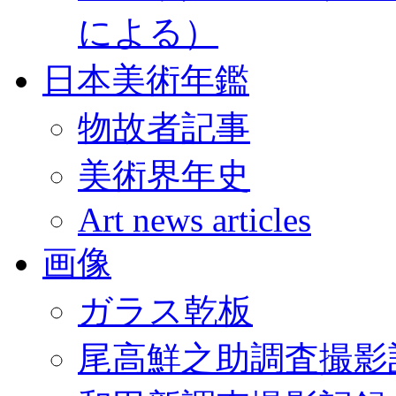
による）
日本美術年鑑
物故者記事
美術界年史
Art news articles
画像
ガラス乾板
尾高鮮之助調査撮影