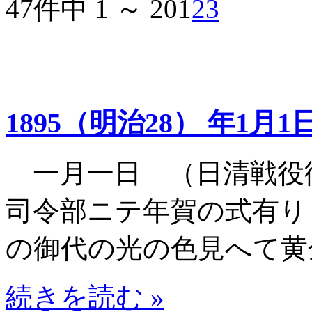
47件中 1 ～ 20
1
2
3
1895（明治28） 年1月1
一月一日 （日清戦役
司令部ニテ年賀の式有
の御代の光の色見へて黄
続きを読む »