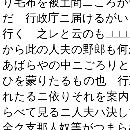
り毛布を被土間ニころが
だ 行政庁ニ届けるがい
行く 之レと云のも□□
から此の人夫の野郎も何
あばらやの中ニごろりと
ひを蒙りたるもの也 行
れたるニ依りそれを案内
らべて見るニ人夫ハ決
全ク支那人奴等がつまら