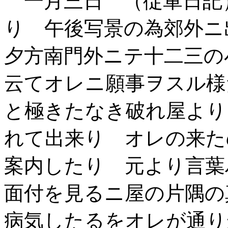
一月三日 （従軍日記
り 午後写景の為郊外
夕方南門外ニテ十二三の
云てオレニ願事ヲスル様
と極きたなき破れ屋より
れて出来り オレの来た
案内したり 元より言葉
面付を見るニ屋の片隅の
病気したるをオレが通り