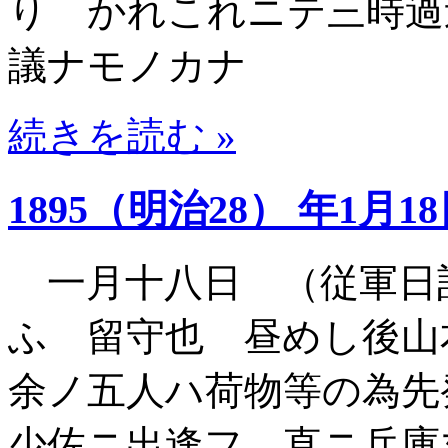
り かれこれニテ三時過
議ナモノカナ
続きを読む »
1895（明治28） 年1月1
一月十八日 （従軍日
ふ 留守也 昼めし後
余ノ五人ハ荷物等の為先
少佐ニ出逢フ 直ニ兵庫