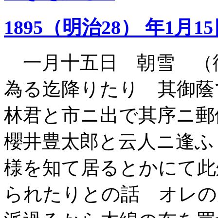
1895（明治28） 年1月1
一月十五日 朝雪 （
為る迄降りたり 其御蔭
林君と市ニ出で其序ニ郵
櫻井豊太郎と云人ニ逢ふ
様を知て居るとかにて此
られたりとの話 オレの