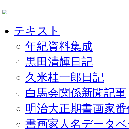
テキスト
年紀資料集成
黒田清輝日記
久米桂一郎日記
白馬会関係新聞記事
明治大正期書画家番
書画家人名データベ