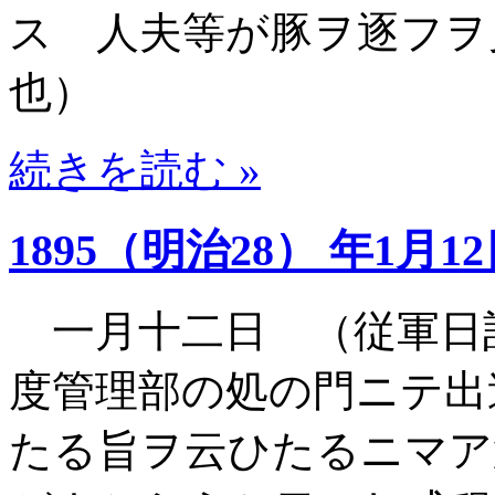
ス 人夫等が豚ヲ逐フヲ
也）
続きを読む »
1895（明治28） 年1月1
一月十二日 （従軍日
度管理部の処の門ニテ出
たる旨ヲ云ひたるニマア