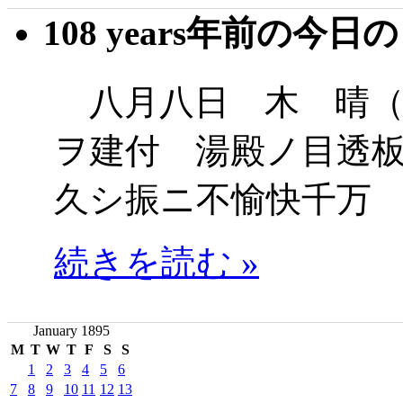
108 years年前の今日
八月八日 木 晴（
ヲ建付 湯殿ノ目透
久シ振ニ不愉快千万
続きを読む »
January 1895
M
T
W
T
F
S
S
1
2
3
4
5
6
7
8
9
10
11
12
13