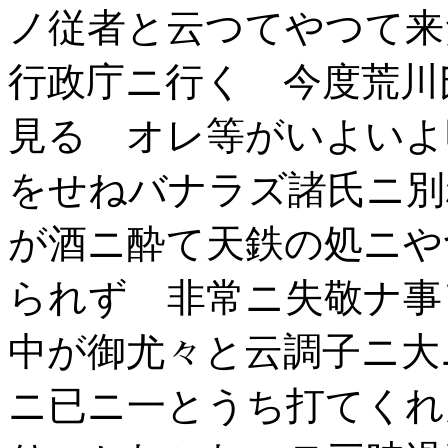
ノ従者と云つてやつて来
行政庁ニ行く 今度荒川
見る オレ等がいよいよ
をせねバナラズ諸氏ニ別
が酒ニ酔て天鉄の処ニや
られず 非常ニ失敬ナ事
中が御尤々と云調子ニ大
ニ已ニ一とうち打てくれ