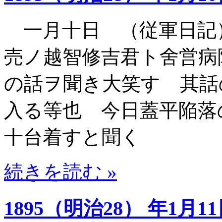
一月十日 （従軍日記
売ノ越智修吉君ト舍営病
の話ヲ聞き大笑す 其話
入る等也 今日蓋平陥落
十台着すと聞く
続きを読む »
1895（明治28） 年1月1