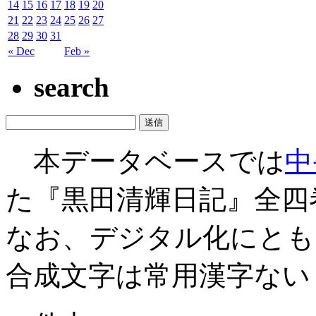
14
15
16
17
18
19
20
21
22
23
24
25
26
27
28
29
30
31
« Dec
Feb »
search
本データベースでは
中
た『黒田清輝日記』全四
なお、デジタル化にとも
合成文字は常用漢字ない