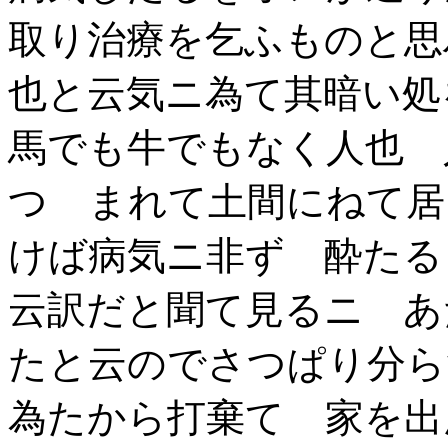
取り治療を乞ふものと思
也と云気ニ為て其暗い処
馬でも牛でもなく人也 
つゝまれて土間にねて居
けば病気ニ非ず 酔たる
云訳だと聞て見るニ あ
たと云のでさつぱり分ら
為たから打棄てゝ家を出