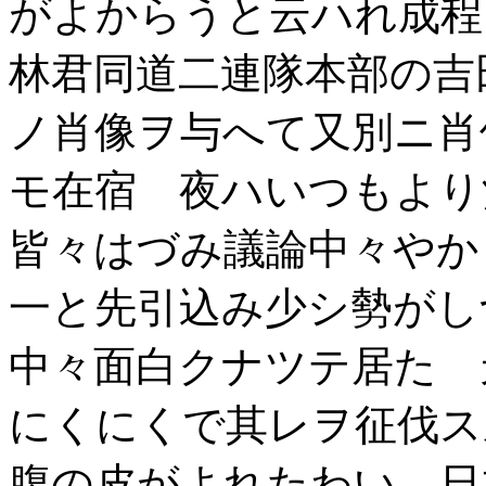
がよからうと云ハれ成程
林君同道二連隊本部の吉
ノ肖像ヲ与へて又別ニ肖
モ在宿 夜ハいつもより
皆々はづみ議論中々やか
一と先引込み少シ勢がし
中々面白クナツテ居た 
にくにくで其レヲ征伐ス
腹の皮がよれたわい 日