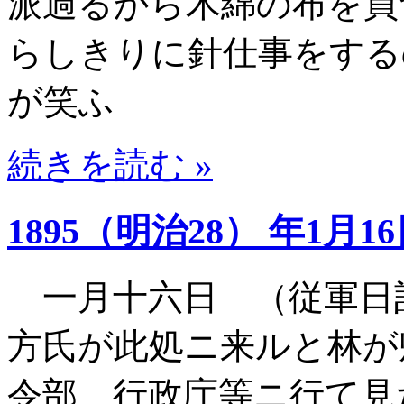
派過るから木綿の布を買
らしきりに針仕事をする
が笑ふ
続きを読む »
1895（明治28） 年1月1
一月十六日 （従軍日
方氏が此処ニ来ルと林が
令部 行政庁等ニ行て見