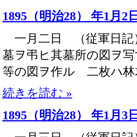
1895（明治28） 年1月2
一月二日 （従軍日記
墓ヲ弔ヒ其墓所の図ヲ写
等の図ヲ作ル 二枚ハ林
続きを読む »
1895（明治28） 年1月3