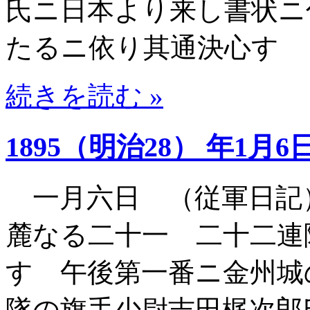
氏ニ日本より来し書状ニ
たるニ依り其通決心す
続きを読む »
1895（明治28） 年1月6
一月六日 （従軍日記
麓なる二十一 二十二連
す 午後第一番ニ金州城
隊の旗手少尉吉田梶次郎