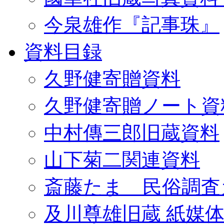
今泉雄作『記事珠』
資料目録
久野健寄贈資料
久野健寄贈ノート資
中村傳三郎旧蔵資料
山下菊二関連資料
斎藤たま 民俗調査
及川尊雄旧蔵 紙媒