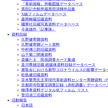
『美術画報』所載図版データベース
黒田記念館所蔵黒田清輝作品集
X線フィルムデータベース
森岡柳蔵旧蔵資料
國華社旧蔵写真資料データベース
今泉雄作『記事珠』
資料目録
久野健寄贈資料
久野健寄贈ノート資料
中村傳三郎旧蔵資料
山下菊二関連資料
斎藤たま 民俗調査カード集成
及川尊雄旧蔵 紙媒体資料目録データベース
展覧会における新型コロナウイルスの影響データ
松島健旧蔵資料
笹木繁男氏主宰現代美術資料センター寄贈資料（
京都府寺院重宝調査記録（赤松調書）データベー
柳澤孝資料デジタル化フィルム_リスト
菅沼貞三旧蔵資料
活動報告
日本語