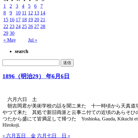
1
2
3
4
5
6
7
8
9
10
11
12
13
14
15
16
17
18
19
20
21
22
23
24
25
26
27
28
29
30
« May
Jul »
search
1896（明治29） 年6月6日
六月六日 土
朝吉岡君が美術学校の話を聞ニ来た 十一時頃から天真道場
やつて来た 其処で新旧両派と云事ニ付ての近頃のあらそひ
つたから盛にて皆満足して帰つた Yoshioka, Gauda, Kikuchi et moi nous avons é
Hirokoji.
« 六月五日 金
六月七日 日 »