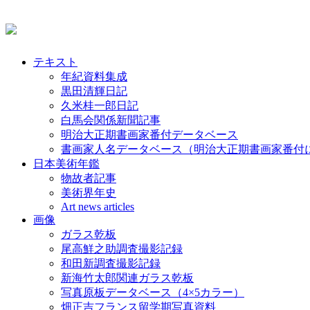
テキスト
年紀資料集成
黒田清輝日記
久米桂一郎日記
白馬会関係新聞記事
明治大正期書画家番付データベース
書画家人名データベース（明治大正期書画家番付
日本美術年鑑
物故者記事
美術界年史
Art news articles
画像
ガラス乾板
尾高鮮之助調査撮影記録
和田新調査撮影記録
新海竹太郎関連ガラス乾板
写真原板データベース（4×5カラー）
畑正吉フランス留学期写真資料