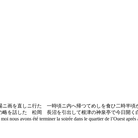
ニ画を直しニ行た 一時頃ニ内へ帰つてめしを食ひ二時半頃
の略を話した 松岡 長沼を引出して根津の神泉亭で今日開く
té terminer la soirée dans le quartier de l’Ouest aprés avoir