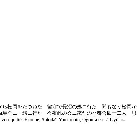
から松岡をたづねた 留守で長沼の処ニ行た 間もなく松岡が
白馬会ニ一緒ニ行た 今夜此の会ニ來たのハ都合四十二人 思
 quittés Koume, Shiodaï, Yamamoto, Ogoura etc. à Uyéno-