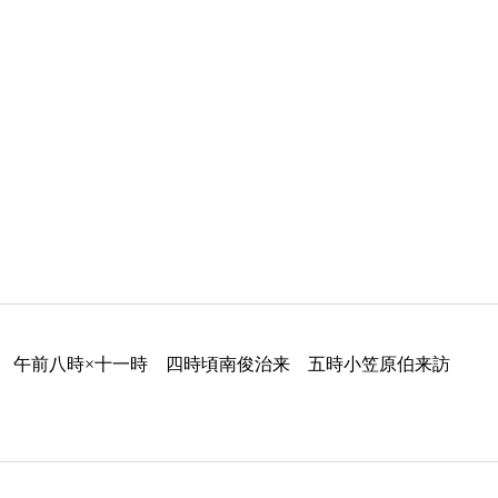
 午前八時×十一時 四時頃南俊治来 五時小笠原伯来訪