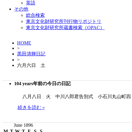
英語
その他
総合検索
東京文化財研究所刊行物リポジトリ
東京文化財研究所蔵書検索（OPAC）
HOME
>
黒田清輝日記
>
六月六日 土
104 years年前の今日の日記
八月八日 火 中川八郎君告別式 小石川丸山町四
続きを読む »
June 1896
M
T
W
T
F
S
S