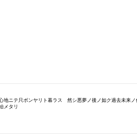
ボンヤリト暮ラス 然シ悪夢ノ後ノ如ク過去未来ノ俗事脳裏ニ出没シテ
始メタリ