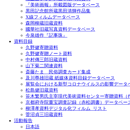
『美術画報』所載図版データベース
黒田記念館所蔵黒田清輝作品集
X線フィルムデータベース
森岡柳蔵旧蔵資料
國華社旧蔵写真資料データベース
今泉雄作『記事珠』
資料目録
久野健寄贈資料
久野健寄贈ノート資料
中村傳三郎旧蔵資料
山下菊二関連資料
斎藤たま 民俗調査カード集成
及川尊雄旧蔵 紙媒体資料目録データベース
展覧会における新型コロナウイルスの影響データ
松島健旧蔵資料
笹木繁男氏主宰現代美術資料センター寄贈資料（
京都府寺院重宝調査記録（赤松調書）データベー
柳澤孝資料デジタル化フィルム_リスト
菅沼貞三旧蔵資料
活動報告
日本語