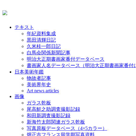
テキスト
年紀資料集成
黒田清輝日記
久米桂一郎日記
白馬会関係新聞記事
明治大正期書画家番付データベース
書画家人名データベース（明治大正期書画家番付
日本美術年鑑
物故者記事
美術界年史
Art news articles
画像
ガラス乾板
尾高鮮之助調査撮影記録
和田新調査撮影記録
新海竹太郎関連ガラス乾板
写真原板データベース（4×5カラー）
畑正吉フランス留学期写真資料