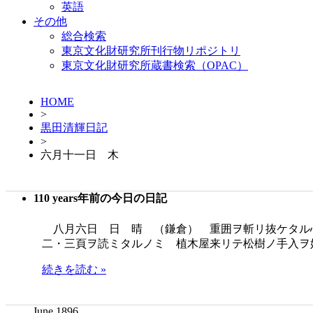
英語
その他
総合検索
東京文化財研究所刊行物リポジトリ
東京文化財研究所蔵書検索（OPAC）
HOME
>
黒田清輝日記
>
六月十一日 木
110 years年前の今日の日記
八月六日 日 晴 （鎌倉） 重囲ヲ斬リ抜ケタル心地ニテ只
二・三頁ヲ読ミタルノミ 植木屋来リテ松樹ノ手入ヲ
続きを読む »
June 1896