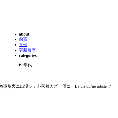
about
前言
凡例
更新履歴
categories
年代
心落着カズ 僅ニ La vie du’ne artiste ノ