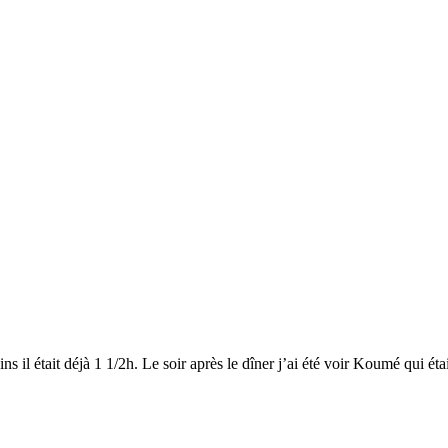
l était déjà 1 1/2h. Le soir après le dîner j’ai été voir Koumé qui était