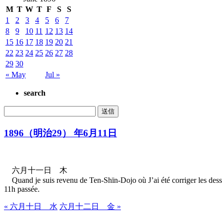
M
T
W
T
F
S
S
1
2
3
4
5
6
7
8
9
10
11
12
13
14
15
16
17
18
19
20
21
22
23
24
25
26
27
28
29
30
« May
Jul »
search
1896（明治29） 年6月11日
六月十一日 木
Quand je suis revenu de Ten-Shïn-Dojo où J’ai été corriger les dessins i
11h passée.
« 六月十日 水
六月十二日 金 »