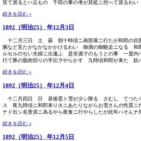
笑て居るとハ云ものゝ千田の事の考が其処ニ控へて居るわい
続きを読む »
1892（明治25） 年12月3日
十二月三日 土 曇 朝十時頃ニ画部屋ニ行たが和郎の目懸
腕など見たがなかなかかけるわい 御酒の御馳走ニなる 和
ルセルのぢい夫婦ニ出逢ふ 是非酒ヲのもうとの事 一度内
行て豚の脂肉切りの手伝ヲやらかす 九時頃和郎が来た 奴
続きを読む »
1892（明治25） 年12月4日
十二月四日 日 昼後雹ト雪が少シ降る さむし てつたり
ス 夜九時頃ニ和郎来り火ニあたりながらお雪さんの性質ニ
ナド出シ名誉員ニ為るやら夜食ニ行やらしたが此年ハそんナ
続きを読む »
1892（明治25） 年12月5日