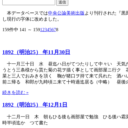
本データベースでは
中央公論美術出版
より刊行された『黒
し現行の字体に改めました。
159件中 141 ～ 159
1
2
3
4
5
6
7
8
1892（明治25） 年11月30日
十一月三十日 水 昼迄ハ日がてつたりして中々いゝ天気だ
うとう三条様から貰た菊の花ヲ描く事として画部屋ニ行ク 
菜と三人でおみきを頂く 鞠が猪口ヲ持て来て呉れた 酒ハ
前ニ帰る 和郎が九時頃ニ来て十時過迄居る（中略） 昼後
続きを読む »
1892（明治25） 年12月1日
十二月一日 木 朝もひる後も画部屋で勉強 ひる後ハ霜菜
時半頃迄かゝつて書た