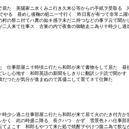
居た 美陽家ニ水くみニ行き久米公等からの手紙ヲ受取る 
原文不明）方ヲ頼でやる 昼めし後鞠の処ニ一寸行く 昨日客が有つて
の村の祭ニ付てハ糞の如キ感ヲ未だニ持つなどの事ヲ云て聞か
が二人来て仕事ス 古巣の内で夜食の御馳走ニ為り十時少し過
 仕事部屋ニ十時頃ニ行たら和郎が来て書物をして居た 昼
ビレし心地す 和郎英語の新聞をしきりに翻訳シテ読で聞かす
積だつたが気分が進まぬので其儘ニして置てネて仕舞た
時少シ過ニ仕事部屋ニ行たら和郎が来て居て火のたき付方か
シかく 此の時盛ニ降る 長クハつゞかず 雪景色トハ仕事部
云てよこす 和郎もやつて来た処で焼酎ヲやけつ腹ニ為て飲な