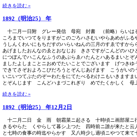
続きを読む »
1892（明治25） 年
十二月一日附 グレー発信 母宛 封書 （前略）らいはる
ころまでいつてをりますがこのごろハさむいやらあめがふる
うしんくわいにもちだすのハらいねんの三月のすゑですから
あげましたおんなのゑとおなじおゝきさですがこんどのハひ
につぽんでハこんなふうのあぶらゑハたんとハあるまいとぞ
ましたよしまことニおめでたいことでございます げつきゆ
できてさぞおよろこびだろうとぞんじあげます こうがいの
いニいつてぶたのぞーわたをにてたべるわけニもいきますま
とぞんじます こんどハまづこれぎり めでたくかしく 
続きを読む »
1892（明治25） 年12月2日
十二月二日 金 雨 朝霜菜ニ起さる 十時頃ニ画部屋ニ行
きるやらたゝくやらして暮シ上つた 四時前ニ誰が来たと云
と七時の食事の時迄やらかす 又八時少し過頃ニやつて来て