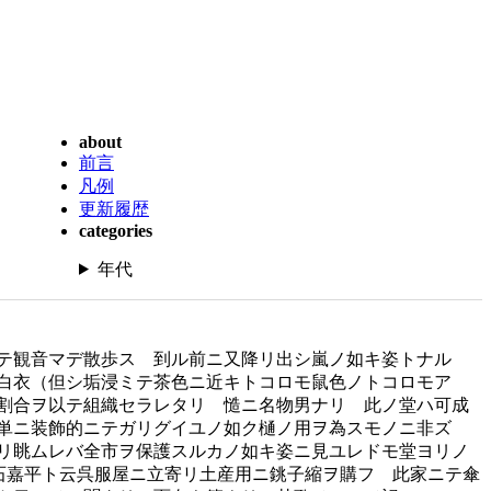
about
前言
凡例
更新履歴
categories
年代
見テ観音マデ散歩ス 到ル前ニ又降リ出シ嵐ノ如キ姿トナル
白衣（但シ垢浸ミテ茶色ニ近キトコロモ鼠色ノトコロモア
割合ヲ以テ組織セラレタリ 慥ニ名物男ナリ 此ノ堂ハ可成
ハ単ニ装飾的ニテガリグイユノ如ク樋ノ用ヲ為スモノニ非ズ
リ眺ムレバ全市ヲ保護スルカノ如キ姿ニ見ユレドモ堂ヨリノ
石嘉平ト云呉服屋ニ立寄リ土産用ニ銚子縮ヲ購フ 此家ニテ傘