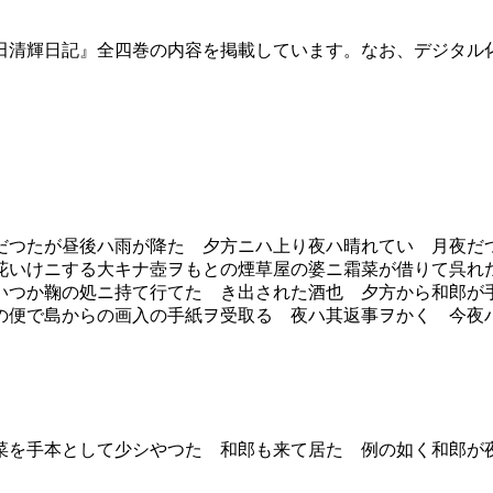
田清輝日記』全四巻の内容を掲載しています。なお、デジタル
つたが昼後ハ雨が降た 夕方ニハ上り夜ハ晴れていゝ月夜だ
花いけニする大キナ壺ヲもとの煙草屋の婆ニ霜菜が借りて呉れ
いつか鞠の処ニ持て行てたゝき出された酒也 夕方から和郎が
の便で島からの画入の手紙ヲ受取る 夜ハ其返事ヲかく 今夜
を手本として少シやつた 和郎も来て居た 例の如く和郎が