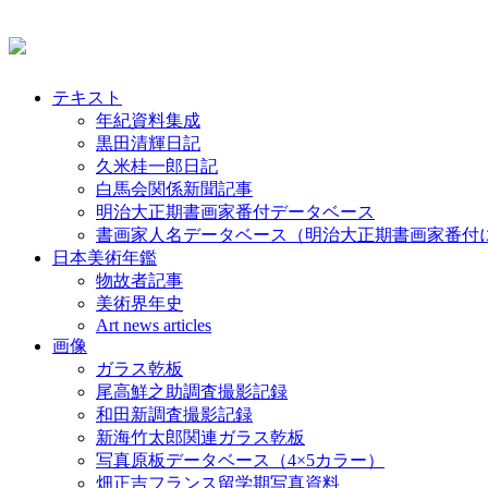
テキスト
年紀資料集成
黒田清輝日記
久米桂一郎日記
白馬会関係新聞記事
明治大正期書画家番付データベース
書画家人名データベース（明治大正期書画家番付
日本美術年鑑
物故者記事
美術界年史
Art news articles
画像
ガラス乾板
尾高鮮之助調査撮影記録
和田新調査撮影記録
新海竹太郎関連ガラス乾板
写真原板データベース（4×5カラー）
畑正吉フランス留学期写真資料