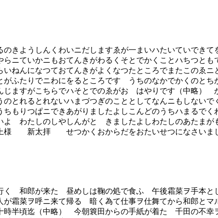
のきようしんくわいニだしますゑが一まいハたいていできて
やらニていかニもおてんきがわるくそとでかくことハちつとも
らいねんになつておてんきがよくなつたところでまたこのゑニ
とがふたりでニわにをるところです うちのなかでかくのと
んじますがこちらでハそとでのゑがおゝはやりです（中略） 
うのとれるとれないハまづつぎのこととしてなんニもしないで
うちもりつぱニできあがりましたよしこんどのうちハまるでく
いよ わたしのしやしんがとゞきましたよしわたしのあたまが
母上様 新太拝 せつかくおからだをおたいせつになさいま
く 和郎が来た 昼めしは鞠の処で食ふ 午後霜菜ヲ手本と
人が霜菜ヲ呼ニ来て帰る 暗く為て仕事ヲ仕舞てから和郎とマ
十時半頃迄（中略） 今朝簔田からの手紙が着た 千田の不幸