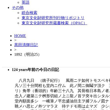
英語
その他
総合検索
東京文化財研究所刊行物リポジトリ
東京文化財研究所蔵書検索（OPAC）
HOME
>
黒田清輝日記
>
1892（明治25）
124 years年前の今日の日記
八月九日 （銚子紀行） 風雨ニテ如何トモスベキ
凡ソ三十分間程も堂内ニ佇ム 此ノ間ニ御鬮ヲ頂ク 
リ）角帯（番頭的）年齢三十八九 其骨格日本島ノ者
念入ノ建築ニテ桝形切組ノ上ニ龍ノ首ヲ突キ出シタ
堂内額面多シ 一峨筆ノ平忠盛油坊主ヲ捕フルノ図ナ
眺メハ思ヒノ外ツマラヌ 待テドモ雨は止マズ 少シ