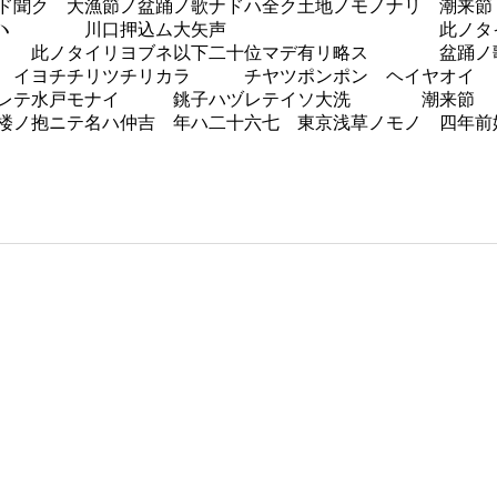
ド聞ク 大漁節ノ盆踊ノ歌ナドハ全ク土地ノモノナリ 潮来節
立テヽ 川口押込ム大矢声 此ノタイリヨタイ
ヨブネ以下二十位マデ有リ略ス 盆踊ノ歌 セ
ラ チヤツポンポン ヘイヤオイ 磯節 
レテ水戸モナイ 銚子ハヅレテイソ大洗 潮来節 
ノ抱ニテ名ハ仲吉 年ハ二十六七 東京浅草ノモノ 四年前