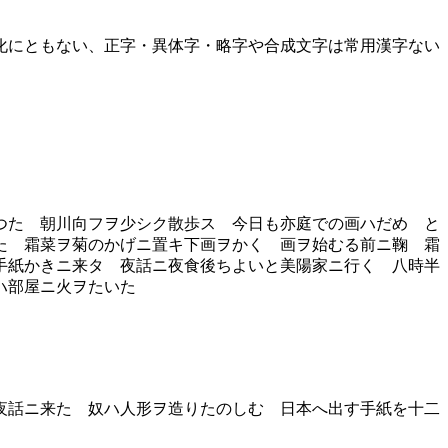
化にともない、正字・異体字・略字や合成文字は常用漢字ない
つた 朝川向フヲ少シク散歩ス 今日も亦庭での画ハだめ と
た 霜菜ヲ菊のかげニ置キ下画ヲかく 画ヲ始むる前ニ鞠 霜
手紙かきニ来タ 夜話ニ夜食後ちよいと美陽家ニ行く 八時半
ハ部屋ニ火ヲたいた
夜話ニ来た 奴ハ人形ヲ造りたのしむ 日本へ出す手紙を十二