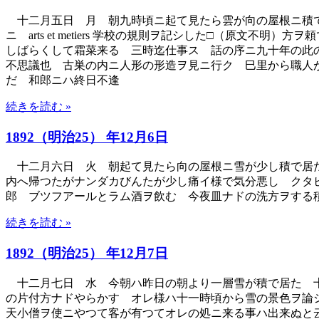
十二月五日 月 朝九時頃ニ起て見たら雲が向の屋根ニ積で
ニ arts et metiers 学校の規則ヲ記シした□（
しばらくして霜菜来る 三時迄仕事ス 話の序ニ九十年の此
不思議也 古巣の内ニ人形の形造ヲ見ニ行ク 巳里から職人
だ 和郎ニハ終日不逢
続きを読む »
1892（明治25） 年12月6日
十二月六日 火 朝起て見たら向の屋根ニ雪が少し積で居た
内へ帰つたがナンダカびんたが少し痛イ様で気分悪し クタ
郎 ブツフアールとラム酒ヲ飲む 今夜皿ナドの洗方ヲする
続きを読む »
1892（明治25） 年12月7日
十二月七日 水 今朝ハ昨日の朝より一層雪が積で居た 十
の片付方ナドやらかす オレ様ハ十一時頃から雪の景色ヲ論
天小僧ヲ使ニやつて客が有つてオレの処ニ来る事ハ出来ぬと