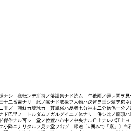
様ナシ 寝転ンデ所持ノ落語集ナド読ム 午後雨ノ霽レ間ヲ
三十二番吉ナリ 此ノ鬮ナド取扱フ人物ハ疎髯ヲ垂シ髪ヲ束ネ
ニ非ズ 朝鮮カ琉球カ 其風俗ハ易者七分神主二分僧侶一分ノ
ルナド巴里ノートルダムノガルグイユノ体ナリ 併シ此ノ龍頭
ド傑作ナル可シ 堂ノ位置ハ市中ノ中央ナル丘上ナレバ江上ヨ
ク小降ニナリタルヲ見テ堂ヲ出ヅ 帰途〔○囲みで「嘉」〕白