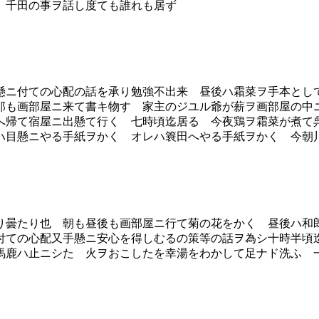
 千田の事ヲ話し度ても誰れも居ず
ニ付ての心配の話を承り勉強不出来 昼後ハ霜菜ヲ手本とし
郎も画部屋ニ来て書キ物す 家主のジユル爺が薪ヲ画部屋の中
へ帰て宿屋ニ出懸て行く 七時頃迄居る 今夜鶏ヲ霜菜が煮て
ハ目懸ニやる手紙ヲかく オレハ簔田へやる手紙ヲかく 今朝
曇たり也 朝も昼後も画部屋ニ行て菊の花をかく 昼後ハ和
付ての心配又手懸ニ安心を得しむるの策等の話ヲ為シ十時半頃
馬鹿ハ止ニシた 火ヲおこしたを幸湯をわかして足ナド洗ふ 