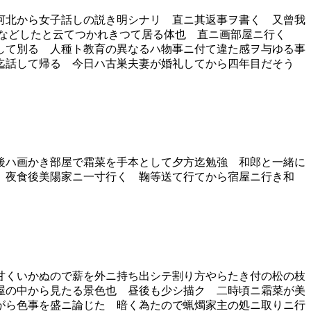
河北から女子話しの説き明シナリ 直ニ其返事ヲ書く 又曾我
非常ニ躍などしたと云てつかれきつて居る体也 直ニ画部屋ニ行く
して別る 人種ト教育の異なるハ物事ニ付て違た感ヲ与ゆる事
迄話して帰る 今日ハ古巣夫妻が婚礼してから四年目だそう
後ハ画かき部屋で霜菜を手本として夕方迄勉強 和郎と一緒に
 夜食後美陽家ニ一寸行く 鞠等送て行てから宿屋ニ行き和
甘くいかぬので薪を外ニ持ち出シテ割り方やらたき付の松の枝
屋の中から見たる景色也 昼後も少シ描ク 二時頃ニ霜菜が美
がら色事を盛ニ論じた 暗く為たので蝋燭家主の処ニ取りニ行