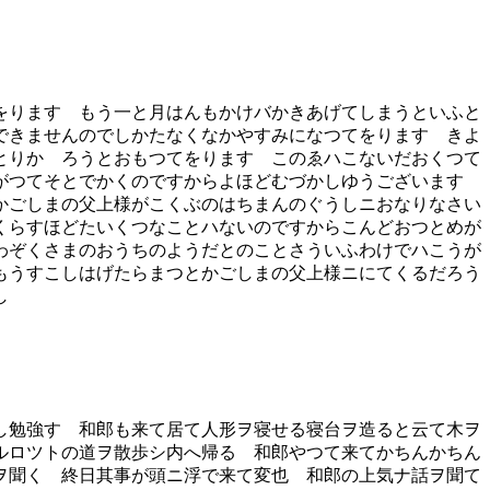
をります もう一と月はんもかけバかきあげてしまうといふと
できませんのでしかたなくなかやすみになつてをります きよ
とりかゝろうとおもつてをります このゑハこないだおくつて
ちがつてそとでかくのですからよほどむづかしゆうございます
かごしまの父上様がこくぶのはちまんのぐうしニおなりなさい
くらすほどたいくつなことハないのですからこんどおつとめが
わぞくさまのおうちのようだとのことさういふわけでハこうが
もうすこしはげたらまつとかごしまの父上様ニにてくるだろう
し
し勉強す 和郎も来て居て人形ヲ寝せる寝台ヲ造ると云て木ヲ
ルロツトの道ヲ散歩シ内へ帰る 和郎やつて来てかちんかちん
ヲ聞く 終日其事が頭ニ浮で来て変也 和郎の上気ナ話ヲ聞て