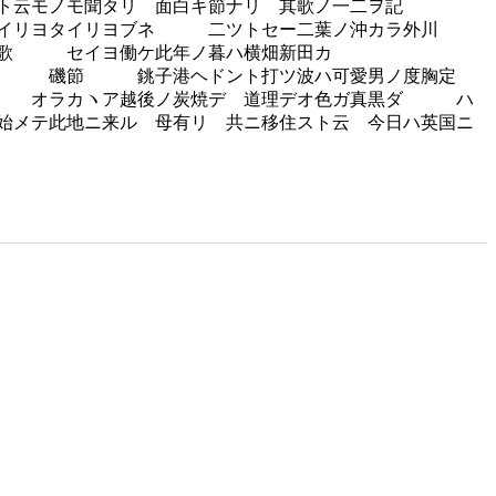
ト云モノモ聞タリ 面白キ節ナリ 其歌ノ一二ヲ記
リヨブネ 二ツトセー二葉ノ沖カラ外川
イヨ働ケ此年ノ暮ハ横畑新田カ
銚子港ヘドント打ツ波ハ可愛男ノ度胸定
オラカヽア越後ノ炭焼デ 道理デオ色ガ真黒ダ ハ
始メテ此地ニ来ル 母有リ 共ニ移住スト云 今日ハ英国ニ