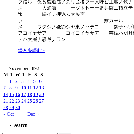
ヲ借ル 夜食後退屈ノ余リ芸者ヲ一人呼ビ土地ノ歌ナ
ス 大漁節 一ツトセー一番井筒ニ積
迄 続イテ押込ム大矢声 此ノタイリ
ラ 嫁ガ来ル イヨチチリツチリカ
メ ワタシノ磯節シヤ東ノハテヨ 銚子ハヅ
アヨイヤサアー ヨイヨイヤサアー 芸妓ハ明月楼
テハ大層ナ騒ギナラン
続きを読む »
November 1892
M
T
W
T
F
S
S
1
2
3
4
5
6
7
8
9
10
11
12
13
14
15
16
17
18
19
20
21
22
23
24
25
26
27
28
29
30
« Oct
Dec »
search