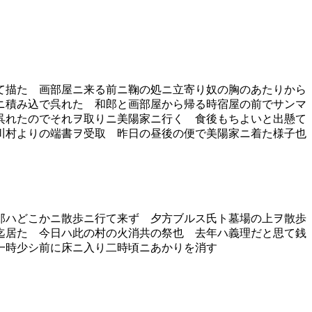
て描た 画部屋ニ来る前ニ鞠の処ニ立寄り奴の胸のあたりから
ニ積み込で呉れた 和郎と画部屋から帰る時宿屋の前でサンマ
呉れたのでそれヲ取りニ美陽家ニ行く 食後もちよいと出懸て
川村よりの端書ヲ受取 昨日の昼後の便で美陽家ニ着た様子也
郎ハどこかニ散歩ニ行て来ず 夕方ブルス氏ト墓場の上ヲ散歩
迄居た 今日ハ此の村の火消共の祭也 去年ハ義理だと思て銭
一時少シ前に床ニ入り二時頃ニあかりを消す