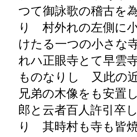
つて御詠歌の稽古を
り 村外れの左側に
けたる一つの小さな
れハ正眼寺とて早雲
ものなりし 又此の
兄弟の木像をも安置
郎と云者百人許引卒
り 其時村も寺も皆