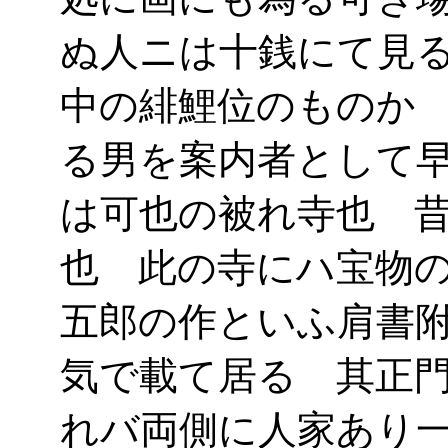
ぬ人ニは十銭にて見
中の緋鯉位のものか
る男を案内者として
は可也の被れ寺也 
也 此の寺にハ宝物
五郎の作といふ肩書
気で載て居る 其正
れバ両側に人家あり