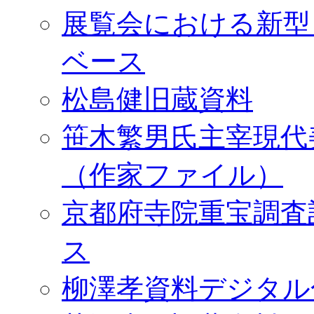
展覧会における新型
ベース
松島健旧蔵資料
笹木繁男氏主宰現代
（作家ファイル）
京都府寺院重宝調査
ス
柳澤孝資料デジタル