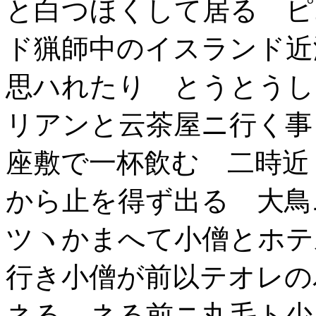
と白つほくして居る ピ
ド猟師中のイスランド近
思ハれたり とうとうし
リアンと云茶屋ニ行く事
座敷で一杯飲む 二時近
から止を得ず出る 大鳥
ツヽかまへて小僧とホテ
行き小僧が前以テオレの
ネる ネる前ニ丸毛ト少