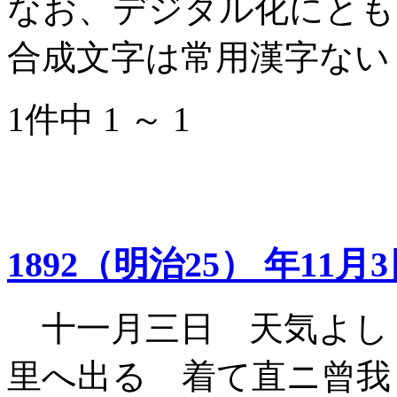
なお、デジタル化にとも
合成文字は常用漢字ない
1件中 1 ～ 1
1892（明治25） 年11月
十一月三日 天気よし
里へ出る 着て直ニ曾我