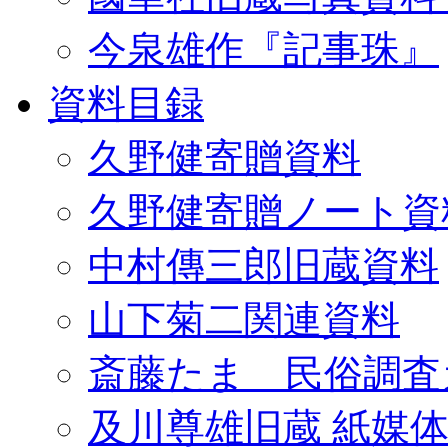
今泉雄作『記事珠』
資料目録
久野健寄贈資料
久野健寄贈ノート資
中村傳三郎旧蔵資料
山下菊二関連資料
斎藤たま 民俗調査
及川尊雄旧蔵 紙媒