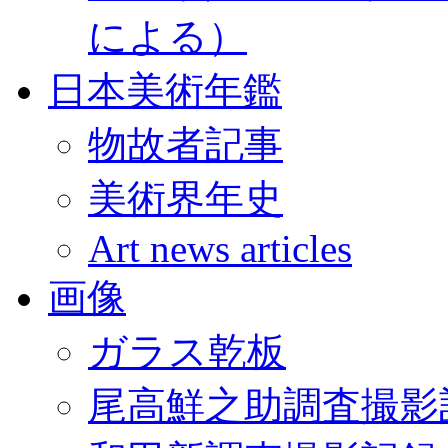
による）
日本美術年鑑
物故者記事
美術界年史
Art news articles
画像
ガラス乾板
尾高鮮之助調査撮影