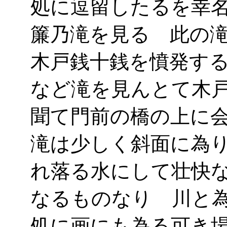
処に逗留したるを幸
簾乃滝を見る 此の
木戸銭十銭を憤発す
など滝を見んとて木
聞て門前の橋の上に
滝は少しく斜面に為
れ落る水にして壮快
なるものなり 川と
処に画にも為る可き