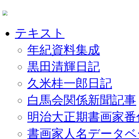
テキスト
年紀資料集成
黒田清輝日記
久米桂一郎日記
白馬会関係新聞記事
明治大正期書画家番
書画家人名データベ