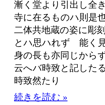
漸く堂より引出し全
寺に在るものハ則是
二体共地蔵の姿に彫
とハ思ハれず 能く
身の長も亦同じから
云へバ時致と記した
時致然たり
続きを読む »