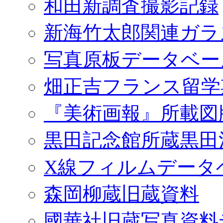
和田新調査撮影記録
新海竹太郎関連ガラ
写真原板データベー
畑正吉フランス留学
『美術画報』所載図
黒田記念館所蔵黒田
X線フィルムデータ
森岡柳蔵旧蔵資料
國華社旧蔵写真資料