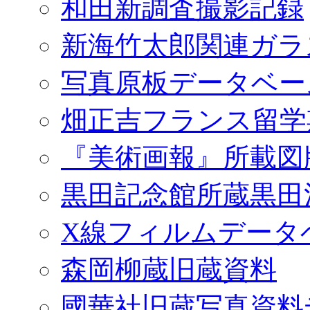
和田新調査撮影記録
新海竹太郎関連ガラ
写真原板データベー
畑正吉フランス留学
『美術画報』所載図
黒田記念館所蔵黒田
X線フィルムデータ
森岡柳蔵旧蔵資料
國華社旧蔵写真資料