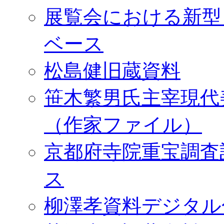
展覧会における新型
ベース
松島健旧蔵資料
笹木繁男氏主宰現代
（作家ファイル）
京都府寺院重宝調査
ス
柳澤孝資料デジタル