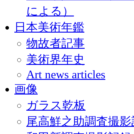
による）
日本美術年鑑
物故者記事
美術界年史
Art news articles
画像
ガラス乾板
尾高鮮之助調査撮影