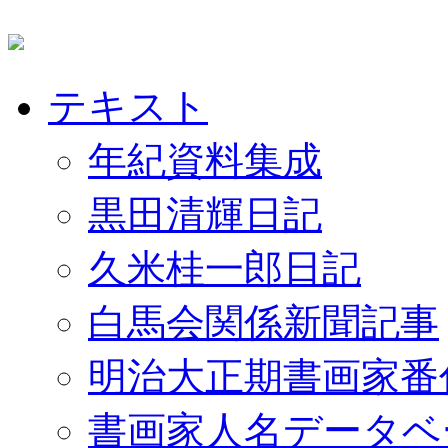
テキスト
年紀資料集成
黒田清輝日記
久米桂一郎日記
白馬会関係新聞記事
明治大正期書画家番
書画家人名データベ