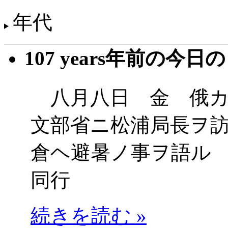
年代
107 years年前の今日
八月八日 金 俄カ
文部省ニ松浦局長ヲ
倉ヘ避暑ノ事ヲ語ル
同行
続きを読む »