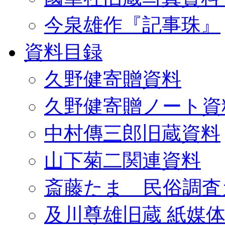
今泉雄作『記事珠』
資料目録
久野健寄贈資料
久野健寄贈ノート資
中村傳三郎旧蔵資料
山下菊二関連資料
斎藤たま 民俗調査
及川尊雄旧蔵 紙媒